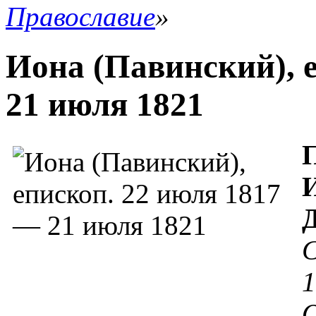
Православие
»
Иона (Павинский), 
21 июля 1821
И
С
1
О