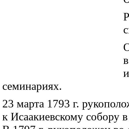
Р
с
О
в
и
семинариях.
23 марта 1793 г. рукополо
к Исаакиевскому собору в