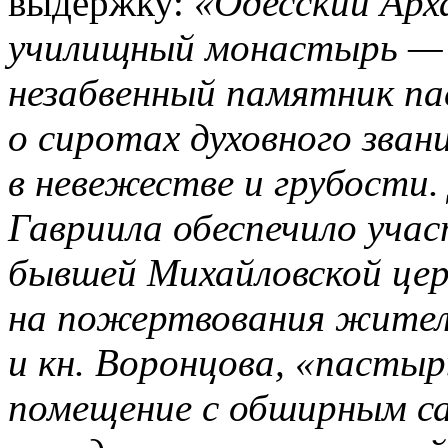
выдержку:
«Одесский Арх
училищный монастырь —
незабвенный памятник п
о сиротах духовного зван
в невежестве и грубости.
Гавриила обеспечило уча
бывшей Михайловской цер
на пожертвования жителе
и кн. Воронцова, «пасты
помещение с обширным са