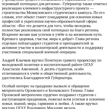
огромный потенциал для региона». Губернатор также отметил
реализацию ключевого инфраструктурного проекта —
строительства Межвузовского студенческого кампуса. По его
словам, этот объект станет плацдармом для освоения новых
профессий и укрепления научно-образовательной сферы
области: «Все это делается для того, чтобы молодежь
полностью реализовала свой потенциал на благо региона.
Искренне желаю вам успехов в учёбе и на жизненном пути.
Крепкого здоровья, счастья, мира и добра!» Глава региона
отдельно поблагодарил студентов и преподавателей за
активное участие в волонтерской деятельности и поддержку
участников специальной военной операции.
Андрей Клычков вручил Почетную грамоту проректору по
молодежной политике и воспитательной работе ОГАУ
Анастасии Амелиной. А десять студентов, особо
отличившихся в учебе и общественной деятельности,
удостоились Благодарностей Губернатора.
Особый интерес на празднике вызвало и обращение
митрополита Орловского и Болховского Тихона. Глава
Орловской митрополии сердечно поздравил студентов с
наступающим праздником, пожелал всем успехов в освоении
новых знаний, мира, гармонии и любви. А также вручил
ректору ОГАУ Владимиру Масалову медаль