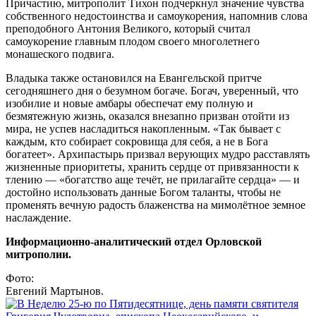
Причастию, митрополит Тихон подчеркнул значение чувства
собственного недостоинства и самоукорения, напомнив слова
преподобного Антония Великого, который считал
самоукорение главным плодом своего многолетнего
монашеского подвига.
Владыка также остановился на Евангельской притче
сегодняшнего дня о безумном богаче. Богач, уверенный, что
изобилие и новые амбары обеспечат ему полную и
безмятежную жизнь, оказался внезапно призван отойти из
мира, не успев насладиться накопленным. «Так бывает с
каждым, кто собирает сокровища для себя, а не в Бога
богатеет». Архипастырь призвал верующих мудро расставлять
жизненные приоритеты, хранить сердце от привязанности к
тлению — «богатство аще течёт, не прилагайте сердца» — и
достойно использовать данные Богом таланты, чтобы не
променять вечную радость блаженства на мимолётное земное
наслаждение.
Информационно-аналитический отдел Орловской
митрополии.
Фото:
Евгений Мартынов.