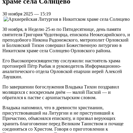
храме села Солнцево
30 ноября 2025 — 15:19
30 ноября, в Неделю 25-ю по Пятидесятнице, день памяти
святителя Григория Чудотворца, епископа Неокесарийского, и
преподобного Никона Радонежского, митрополит Орловский
и Болховский Тихон совершил Божественную литургию в
Никитском храме села Солнцево Орловского района.
Его Высокопреосвященству сослужили: настоятель храма
протоиерей Пётр Рыбак и руководитель Информационно-
аналитического отдела Орловской епархии иерей Алексей
Лаушкин.
По завершении богослужения Владыка Тихон поздравил
молящихся с воскресным днём — малой Пасхой — и
обратился к пастве с архипастырским словом.
Владыка напомнил, что в древности христианин,
присутствовавший на Литургии и не приступивший к
Причастию, объяснялся епископу, и призвал верующих
хранить благоговение перед Великим Таинством и почаще
соединяться со Христом. Говоря о приготовлении к