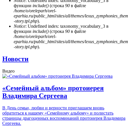
Notice
: Undefined index: taxonomy_vocabulary_3 в
функции
include()
(строка
90
в файле
/home/o/oreleparh/orel-
eparhia.ru/public_html/sites/all/themes/lexus_zymphonies_the
-story.tpl.php
).
Notice
: Undefined index: taxonomy_vocabulary_3 в
функции
include()
(строка
90
в файле
/home/o/oreleparh/orel-
eparhia.ru/public_html/sites/all/themes/lexus_zymphonies_the
-story.tpl.php
).
Новости
Видео
«Семейный альбом» протоиерея
Владимира Сергеева
В День семьи, любви и верности приглашаем вновь
обратиться к нашему «Семейному альбому» и полистать
страницы драгоценных воспоминаний протоиерея Владимира
Сергеева.