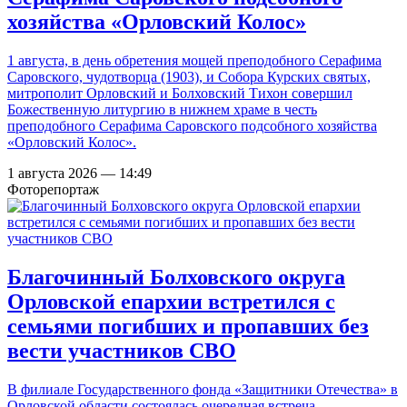
хозяйства «Орловский Колос»
1 августа, в день обретения мощей преподобного Серафима
Саровского, чудотворца (1903), и Собора Курских святых,
митрополит Орловский и Болховский Тихон совершил
Божественную литургию в нижнем храме в честь
преподобного Серафима Саровского подсобного хозяйства
«Орловский Колос».
1 августа 2026 — 14:49
Фоторепортаж
Благочинный Болховского округа
Орловской епархии встретился с
семьями погибших и пропавших без
вести участников СВО
В филиале Государственного фонда «Защитники Отечества» в
Орловской области состоялась очередная встреча