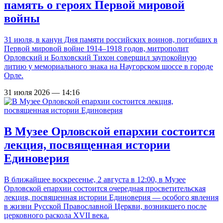
память о героях Первой мировой
войны
31 июля, в канун Дня памяти российских воинов, погибших в
Первой мировой войне 1914–1918 годов, митрополит
Орловский и Болховский Тихон совершил заупокойную
литию у мемориального знака на Наугорском шоссе в городе
Орле.
31 июля 2026 — 14:16
В Музее Орловской епархии состоится
лекция, посвященная истории
Единоверия
В ближайшее воскресенье, 2 августа в 12:00, в Музее
Орловской епархии состоится очередная просветительская
лекция, посвященная истории Единоверия — особого явления
в жизни Русской Православной Церкви, возникшего после
церковного раскола XVII века.