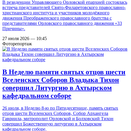
В резиденции Управляющего Орловской епархией состоялась
встреча представителей Свято-Филаретовского православно-
христианского института и участников молодёжного
движения Преображенского православного братства с
представителями Орловского православного движения «33
Причины».
27 июля 2026 — 10:45
Фоторепортаж
В Неделю памяти святых отцов шести
Вселенских Соборов Владыка Тихон
совершил Литургию в Ахтырском
кафедральном соборе
26 июля, в Неделю 8-ю по Пятидесятнице, память святых
отцов шести Вселенских Соборов, Собор Архангела
Гавриила, митрополит Орловской и Болховский Тихон
совершил Божественную литургию в Ахтырском
кафедральном соборе.