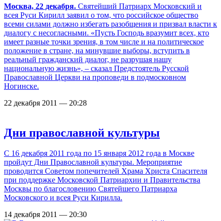
Москва, 22 декабря.
Святейший Патриарх Московский и
всея Руси Кирилл заявил о том, что российское общество
всеми силами должно избегать разобщения и призвал власти к
диалогу с несогласными. «Пусть Господь вразумит всех, кто
имеет разные точки зрения, в том числе и на политическое
положение в стране, на минувшие выборы, вступить в
реальный гражданский диалог, не разрушая нашу
национальную жизнь», – сказал Предстоятель Русской
Православной Церкви на проповеди в подмосковном
Ногинске.
22 декабря 2011 — 20:28
Дни православной культуры
C 16 декабря 2011 года по 15 января 2012 года в Москве
пройдут Дни Православной культуры. Мероприятие
проводится Советом попечителей Храма Христа Спасителя
при поддержке Московской Патриархии и Правительства
Москвы по благословению Святейшего Патриарха
Московского и всея Руси Кирилла.
14 декабря 2011 — 20:30