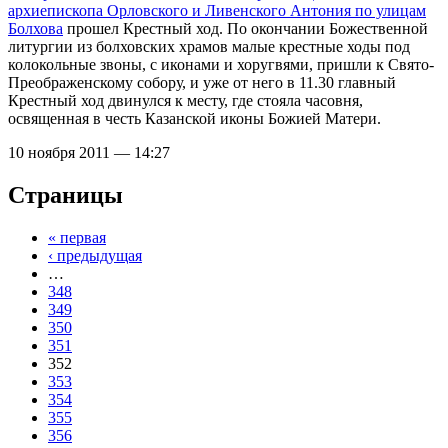
архиепископа Орловского и Ливенского Антония по улицам
Болхова
прошел Крестный ход. По окончании Божественной
литургии из болховских храмов малые крестные ходы под
колокольные звоны, с иконами и хоругвями, пришли к Свято-
Преображенскому собору, и уже от него в 11.30 главный
Крестный ход двинулся к месту, где стояла часовня,
освященная в честь Казанской иконы Божией Матери.
10 ноября 2011 — 14:27
Страницы
« первая
‹ предыдущая
…
348
349
350
351
352
353
354
355
356