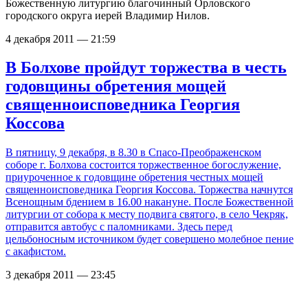
Божественную литургию благочинный Орловского
городского округа иерей Владимир Нилов.
4 декабря 2011 — 21:59
В Болхове пройдут торжества в честь
годовщины обретения мощей
священноисповедника Георгия
Коссова
В пятницу, 9 декабря, в 8.30 в Спасо-Преображенском
соборе г. Болхова состоится торжественное богослужение,
приуроченное к годовщине обретения честных мощей
священноисповедника Георгия Коссова. Торжества начнутся
Всенощным бдением в 16.00 накануне. После Божественной
литургии от собора к месту подвига святого, в село Чекряк,
отправится автобус с паломниками. Здесь перед
цельбоносным источником будет совершено молебное пение
с акафистом.
3 декабря 2011 — 23:45