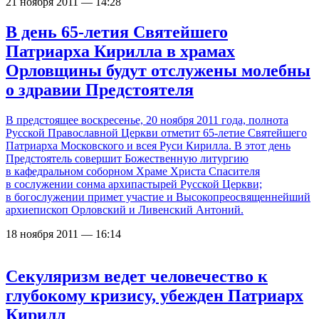
21 ноября 2011 — 14:28
В день 65-летия Святейшего
Патриарха Кирилла в храмах
Орловщины будут отслужены молебны
о здравии Предстоятеля
В предстоящее воскресенье, 20 ноября 2011 года, полнота
Русской Православной Церкви отметит
65-летие
Святейшего
Патриарха Московского и всея Руси Кирилла. В этот день
Предстоятель совершит Божественную литургию
в кафедральном соборном Храме Христа Спасителя
в сослужении сонма архипастырей Русской Церкви;
в богослужении примет участие и Высокопреосвященнейший
архиепископ Орловский и Ливенский Антоний.
18 ноября 2011 — 16:14
Секуляризм ведет человечество к
глубокому кризису, убежден Патриарх
Кирилл