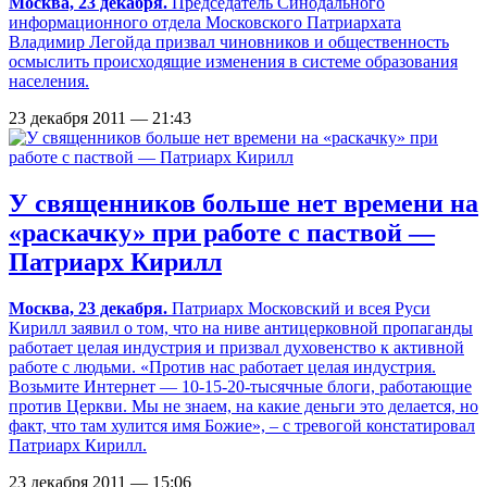
Москва, 23 декабря.
Председатель Синодального
информационного отдела Московского Патриархата
Владимир Легойда призвал чиновников и общественность
осмыслить происходящие изменения в системе образования
населения.
23 декабря 2011 — 21:43
У священников больше нет времени на
«раскачку» при работе с паствой —
Патриарх Кирилл
Москва, 23 декабря.
Патриарх Московский и всея Руси
Кирилл заявил о том, что на ниве антицерковной пропаганды
работает целая индустрия и призвал духовенство к активной
работе с людьми. «Против нас работает целая индустрия.
Возьмите Интернет — 10-15-20-тысячные блоги, работающие
против Церкви. Мы не знаем, на какие деньги это делается, но
факт, что там хулится имя Божие», – с тревогой констатировал
Патриарх Кирилл.
23 декабря 2011 — 15:06