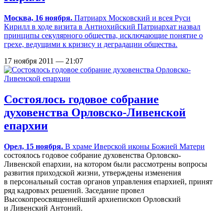
Москва, 16 ноября.
Патриарх Московский и всея Руси
Кирилл в ходе визита в Антиохийский Патриархат назвал
принципы секулярного общества, исключающие понятие о
грехе, ведущими к кризису и деградации общества.
17 ноября 2011 — 21:07
Состоялось годовое собрание
духовенства Орловско-Ливенской
епархии
Орел, 15 ноября.
В
храме Иверской иконы Божией Матери
состоялось годовое собрание духовенства Орловско-
Ливенской епархии, на котором были рассмотрены вопросы
развития приходской жизни, утверждены изменения
в персональный состав органов управления епархией, принят
ряд кадровых решений. Заседание провел
Высокопреосвященнейший архиепископ Орловский
и Ливенский Антоний.