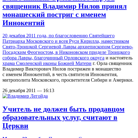
священник Владимир Нилов принял
монашеский постриг с именем
Иннокентий
20 декабря 2011 года, по благословению Святейшего
Патриарха Московского и всея Руси Кирилла, наместником
Свято-Троицкой Сергиевой Лавры архиепископом Сергиево-
Посадским Феогностом, в Никоновском приделе Троицкого
собора Лавры, благочинный
Орловского округа
и настоятель
храма Смоленской иконы Божией Матери
г. Орла священник
Владимир Викторович Нилов пострижен в монашество
с именем Иннокентий, в честь святителя Иннокентия,
митрополита Московского, просветителя Сибири и Америки.
26 декабря 2011 — 16:13
Учитель не должен быть продавцом
образовательных услуг, считают в
Церкви