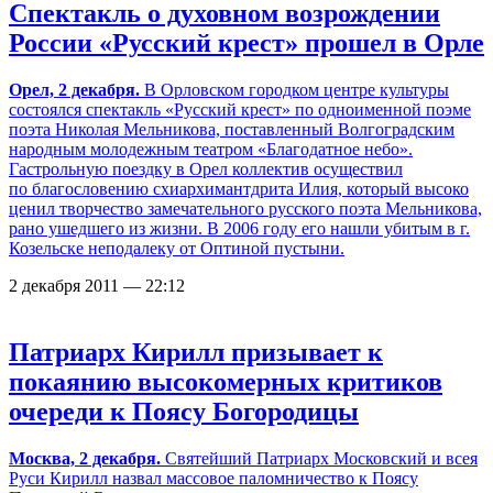
Спектакль о духовном возрождении
России «Русский крест» прошел в Орле
Орел, 2 декабря.
В Орловском городком центре культуры
состоялся спектакль «Русский крест» по одноименной поэме
поэта Николая Мельникова, поставленный Волгоградским
народным молодежным театром «Благодатное небо».
Гастрольную поездку в Орел коллектив осуществил
по благословению схиархимантдрита Илия, который высоко
ценил творчество замечательного русского поэта Мельникова,
рано ушедшего из жизни. В 2006 году его нашли убитым в г.
Козельске неподалеку от Оптиной пустыни.
2 декабря 2011 — 22:12
Патриарх Кирилл призывает к
покаянию высокомерных критиков
очереди к Поясу Богородицы
Москва, 2 декабря.
Святейший Патриарх Московский и всея
Руси Кирилл назвал массовое паломничество к Поясу