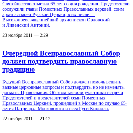
Святейшество отметил 65 лет со дня рождения. Предстоятелю
сослужили главы Поместных Православных церквей, сонм
архипастырей Русской Церкви, в их числе —
Высокопреосвященнейший архиепископ Орловский
и Ливенский Антоний.
23 ноября 2011 — 2:29
Очередной Всеправославный Собор
должен подтвердить православную
традицию
Будущий Всеправославный Собор должен помочь решить
важные церковные вопросы и подтвердить, но не изменять,
догматы Православия. Об этом заявили участники встречи
Предстоятелей и представителей семи Поместных
Православных Церквей, прошедшей в Москве по случаю 65-
летия Патриарха Московского и всея Руси Кирилла.
22 ноября 2011 — 21:12