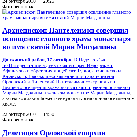
24 октября 2010 — 20:25
Фоторепортаж
Архиепископ Пантелеимон совершил
освящение главного храма монастыря
во имя святой Марии Магдалины
Должанский район, 17 октября.
В Неделю
21-ю
по Пятидесятнице и день памяти сщмч. Иерофея, еп.
Афинского и обретения мощей свт. Гурия, архиепископа
Казанского, Высокопреосвященнейший архиепископ
Орловский и Ливенский Пантелеимон совершил чин
Великого освящения храма во имя святой равноапостольной
Марии Магдалины в
женском монастыре Марии Магдалины
,
а затем возглавил Божественную литургию в новоосвященном
храме.
22 октября 2010 — 14:50
Фоторепортаж
Делегация Орловской епархии