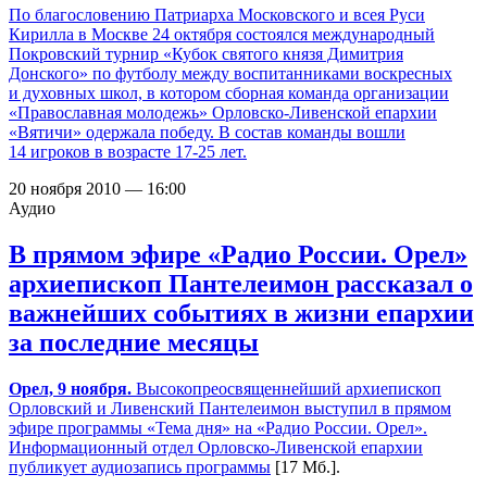
По благословению Патриарха Московского и всея Руси
Кирилла в Москве 24 октября состоялся международный
Покровский турнир «Кубок святого князя Димитрия
Донского» по футболу между воспитанниками воскресных
и духовных школ, в котором сборная команда организации
«Православная молодежь» Орловско-Ливенской епархии
«Вятичи» одержала победу. В состав команды вошли
14 игроков в возрасте
17-25 лет.
20 ноября 2010 — 16:00
Аудио
В прямом эфире «Радио России. Орел»
архиепископ Пантелеимон рассказал о
важнейших событиях в жизни епархии
за последние месяцы
Орел, 9 ноября.
Высокопреосвященнейший архиепископ
Орловский и Ливенский Пантелеимон выступил в прямом
эфире программы «Тема дня» на «Радио России. Орел».
Информационный отдел Орловско-Ливенской епархии
публикует
аудиозапись программы
[17 Мб.].