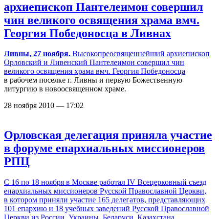
архиепископ Пантелеимон совершил
чин великого освящения храма вмч.
Георгия Победоносца в Ливнах
Ливны, 27 ноября.
Высокопреосвященнейший архиепископ
Орловский и Ливенский Пантелеимон совершил чин
великого освящения
храма вмч. Георгия Победоносца
в рабочем поселке г. Ливны и первую Божественную
литургию в новоосвященном храме.
28 ноября 2010 — 17:02
Орловская делегация приняла участие
в форуме епархиальных миссионеров
РПЦ
С 16 по 18 ноября в Москве работал IV Всецерковный съезд
епархиальных миссионеров Русской Православной Церкви,
в котором приняли участие 165 делегатов, представляющих
101 епархию и 18 учебных заведений Русской Православной
Церкви из России, Украины, Беларуси, Казахстана,