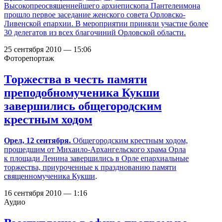
Высокопреосвященнейшего архиепископа Пантелеимона
прошло первое заседание женского совета Орловско-
Ливенской епархии. В мероприятии приняли участие более
30 делегатов из всех благочиний Орловской области.
25 сентября 2010 — 15:06
Фоторепортаж
Торжества в честь памяти
преподобномученика Кукши
завершились общегородским
крестным ходом
Орел, 12 сентября.
Общегородским крестным ходом,
прошедшим от Михаило-Архангельского храма Орла
к площади Ленина завершились в Орле
епархиальные
торжества, приуроченные к празднованию памяти
священномученика Кукши
.
16 сентября 2010 — 1:16
Аудио