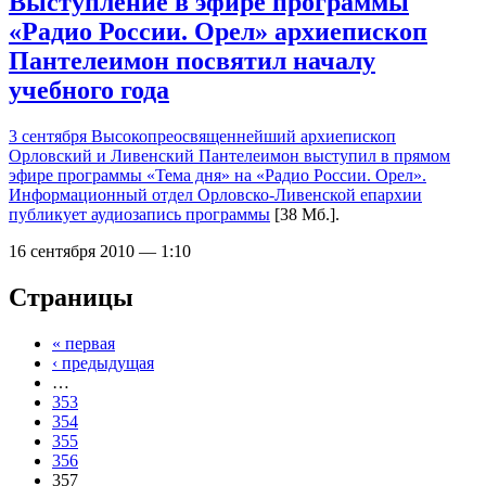
Выступление в эфире программы
«Радио России. Орел» архиепископ
Пантелеимон посвятил началу
учебного года
3 сентября Высокопреосвященнейший архиепископ
Орловский и Ливенский Пантелеимон выступил в прямом
эфире программы «Тема дня» на «Радио России. Орел».
Информационный отдел Орловско-Ливенской епархии
публикует
аудиозапись программы
[38 Мб.].
16 сентября 2010 — 1:10
Страницы
« первая
‹ предыдущая
…
353
354
355
356
357