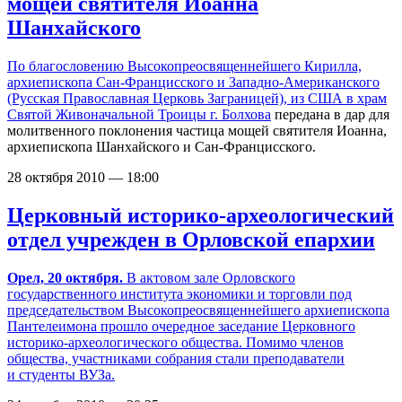
мощей святителя Иоанна
Шанхайского
По благословению Высокопреосвященнейшего Кирилла,
архиепископа Сан-Францисского и Западно-Американского
(Русская Православная Церковь Заграницей), из США в
храм
Святой Живоначальной Троицы г. Болхова
передана в дар для
молитвенного поклонения частица мощей святителя Иоанна,
архиепископа Шанхайского и Сан-Францисского.
28 октября 2010 — 18:00
Церковный историко-археологический
отдел учрежден в Орловской епархии
Орел, 20 октября.
В актовом зале Орловского
государственного института экономики и торговли под
председательством Высокопреосвященнейшего архиепископа
Пантелеимона прошло очередное заседание Церковного
историко-археологического общества. Помимо членов
общества, участниками собрания стали преподаватели
и студенты ВУЗа.