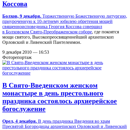
Коссова
Болхов, 9 декабря.
Торжественную Божественную литургию,
приуроченную к
10-летнему
юбилею обретения мощей
священноисповедника Георгия Коссова совершил
в
Болховском Свято-Преображенском соборе
, где покоятся
мощи святого, Высокопреосвященнейший архиепископ
Орловский и Ливенский Пантелеимон.
9 декабря 2010 — 16:53
Фоторепортаж
В Свято-Введенском женском
монастыре в день престольного
праздника состоялось архиерейское
богослужение
Орел, 4 декабря.
В день праздника Введения во храм
Пресвятой Богородицы архиепископ Орловский и Ливенский