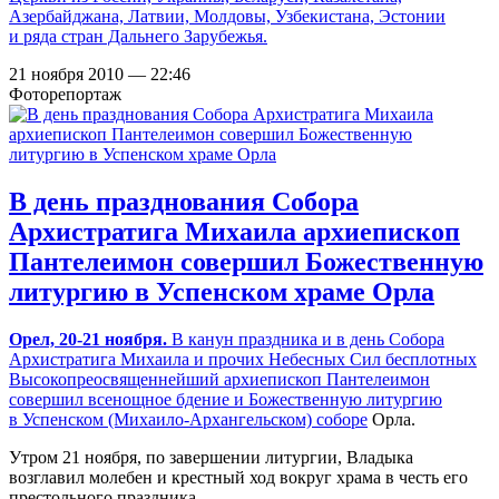
Азербайджана, Латвии, Молдовы, Узбекистана, Эстонии
и ряда стран Дальнего Зарубежья.
21 ноября 2010 — 22:46
Фоторепортаж
В день празднования Собора
Архистратига Михаила архиепископ
Пантелеимон совершил Божественную
литургию в Успенском храме Орла
Орел,
20-21 ноября.
В канун праздника и в день Собора
Архистратига Михаила и прочих Небесных Сил бесплотных
Высокопреосвященнейший архиепископ Пантелеимон
совершил всенощное бдение и Божественную литургию
в
Успенском (Михаило-Архангельском) соборе
Орла.
Утром 21 ноября, по завершении литургии, Владыка
возглавил молебен и крестный ход вокруг храма в честь его
престольного праздника.