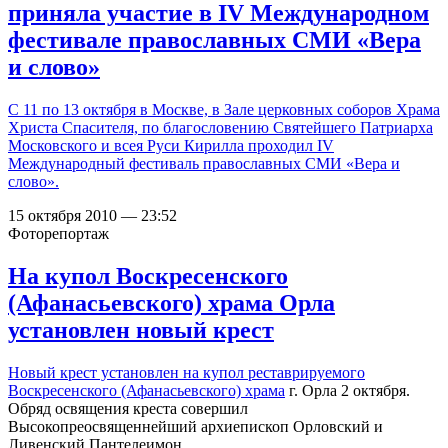
приняла участие в IV Международном
фестивале православных СМИ «Вера
и слово»
С 11 по 13 октября в Москве, в Зале церковных соборов Храма
Христа Спасителя, по благословению Святейшего Патриарха
Московского и всея Руси Кирилла проходил IV
Международный фестиваль православных СМИ «Вера и
слово».
15 октября 2010 — 23:52
Фоторепортаж
На купол Воскресенского
(Афанасьевского) храма Орла
установлен новый крест
Новый крест установлен на купол реставрируемого
Воскресенского (Афанасьевского) храма
г. Орла 2 октября.
Обряд освящения креста совершил
Высокопреосвященнейший архиепископ Орловский и
Ливенский Пантелеимон.