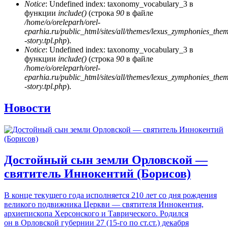
Notice
: Undefined index: taxonomy_vocabulary_3 в
функции
include()
(строка
90
в файле
/home/o/oreleparh/orel-
eparhia.ru/public_html/sites/all/themes/lexus_zymphonies_the
-story.tpl.php
).
Notice
: Undefined index: taxonomy_vocabulary_3 в
функции
include()
(строка
90
в файле
/home/o/oreleparh/orel-
eparhia.ru/public_html/sites/all/themes/lexus_zymphonies_the
-story.tpl.php
).
Новости
Достойный сын земли Орловской —
святитель Иннокентий (Борисов)
В конце текущего года исполняется 210 лет со дня рождения
великого подвижника Церкви — святителя Иннокентия,
архиепископа Херсонского и Таврического. Родился
он в Орловской губернии 27
(15-го
по ст.ст.) декабря