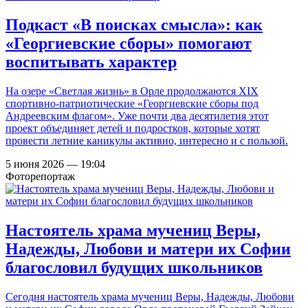
Подкаст «В поисках смысла»: как
«Георгиевские сборы» помогают
воспитывать характер
На озере «Светлая жизнь» в Орле продолжаются XIX
спортивно-патриотические «Георгиевские сборы под
Андреевским флагом». Уже почти два десятилетия этот
проект объединяет детей и подростков, которые хотят
провести летние каникулы активно, интересно и с пользой.
5 июня 2026 — 19:04
Фоторепортаж
Настоятель храма мучениц Веры,
Надежды, Любови и матери их Софии
благословил будущих школьников
Сегодня настоятель храма мучениц Веры, Надежды, Любови