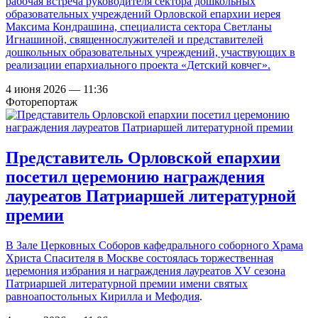
рабочая встреча руководителя сектора дошкольных
образовательных учреждений Орловской епархии иерея
Максима Кондрашина, специалиста сектора Светланы
Игнашиной, священнослужителей и представителей
дошкольных образовательных учреждений, участвующих в
реализации епархиального проекта «Детский ковчег».
4 июня 2026 — 11:36
Фоторепортаж
Представитель Орловской епархии
посетил церемонию награждения
лауреатов Патриаршей литературной
премии
В Зале Церковных Соборов кафедрального соборного Храма
Христа Спасителя в Москве состоялась торжественная
церемония избрания и награждения лауреатов
XV сезона
Патриаршей литературной премии имени святых
равноапостольных Кирилла и Мефодия
.