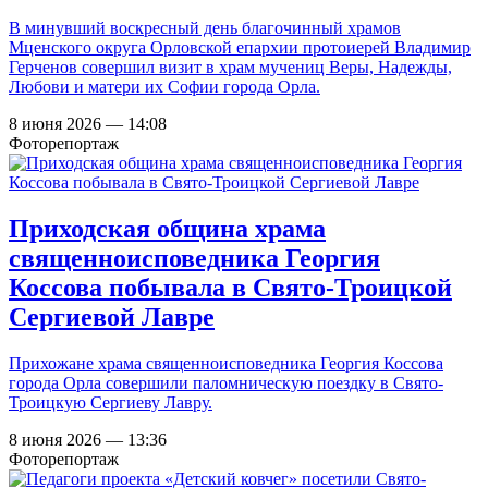
В минувший воскресный день благочинный храмов
Мценского округа Орловской епархии протоиерей Владимир
Герченов совершил визит в храм мучениц Веры, Надежды,
Любови и матери их Софии города Орла.
8 июня 2026 — 14:08
Фоторепортаж
Приходская община храма
cвященноисповедника Георгия
Коcсова побывала в Свято-Троицкой
Сергиевой Лавре
Прихожане храма cвященноисповедника Георгия Коcсова
города Орла совершили паломническую поездку в Свято-
Троицкую Сергиеву Лавру.
8 июня 2026 — 13:36
Фоторепортаж