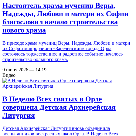
Настоятель храма мучениц Веры,
Надежды, Любови и матери их Софии
благословил начало строительства
нового храма
В приходе храма мучениц Веры, Надежды, Любови и матери
их Софии микрорайона «Зареченский» города Орла
состоялось торжественное и радостное событие: началось
строительство большого храма.
9 июня 2026 — 14:19
Видео
В Неделю Всех святых в Орле
совершена Детская Архиерейская
Литургия
Детская Архиерейская Литургия вновь объединила
воспитанников воскресных школ Орла. В Неделю Всех