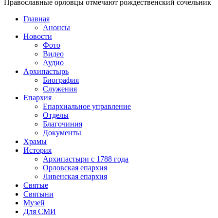
Православные орловцы отмечают рождественский сочельник
Главная
Анонсы
Новости
Фото
Видео
Аудио
Архипастырь
Биография
Служения
Епархия
Епархиальное управление
Отделы
Благочиния
Документы
Храмы
История
Архипастыри с 1788 года
Орловская епархия
Ливенская епархия
Святые
Святыни
Музей
Для СМИ