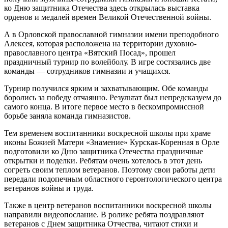
ко Дню защитника Отечества здесь открылась выставка
орденов и медалей времен Великой Отечественной войны.
А в Орловской православной гимназии имени преподобного
Алексея, которая расположена на территории духовно-
православного центра «Вятский Посад», прошел
праздничный турнир по волейболу. В игре состязались две
команды — сотрудников гимназии и учащихся.
Турнир получился ярким и захватывающим. Обе команды
боролись за победу отчаянно. Результат был непредсказуем до
самого конца. В итоге первое место в бескомпромиссной
борьбе заняла команда гимназистов.
Тем временем воспитанники воскресной школы при храме
иконы Божией Матери «Знамение» Курская-Коренная в Орле
подготовили ко Дню защитника Отечества праздничные
открытки и поделки. Ребятам очень хотелось в этот день
согреть своим теплом ветеранов. Поэтому свои работы дети
передали подопечным областного геронтологического центра
ветеранов войны и труда.
Также в центр ветеранов воспитанники воскресной школы
направили видеопослание. В ролике ребята поздравляют
ветеранов с Днем защитника Отчества, читают стихи и