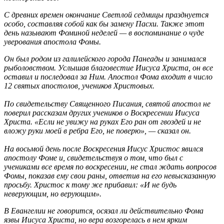
С древних времен окончание Светлой седмицы празднуется
особо, составляя собой как бы замену Пасхи. Также этот
день называют Фоминой неделей — в воспоминание о чуде
уверования апостола Фомы.
Он был родом из галилейского города Панеады и занимался
рыболовством. Услышав благовестие Иисуса Христа, он все
оставил и последовал за Ним. Апостол Фома входит в число
12 святых апостолов, учеников Христовых.
По свидетельству Священного Писания, святой апостол не
поверил рассказам других учеников о Воскресении Иисуса
Христа. «Если не увижу на руках Его ран от гвоздей и не
вложу руки моей в ребра Его, не поверю», — сказал он.
На восьмой день после Воскресения Иисус Христос явился
апостолу Фоме и, свидетельствуя о том, что был с
учениками все время по воскресении, не стал ждать вопросов
Фомы, показав ему свои раны, ответив на его невысказанную
просьбу. Христос к тому же прибавил: «И не будь
неверующим, но верующим».
В Евангелии не говорится, осязал ли действительно Фома
язвы Иисуса Христа, но вера возгорелась в нем ярким