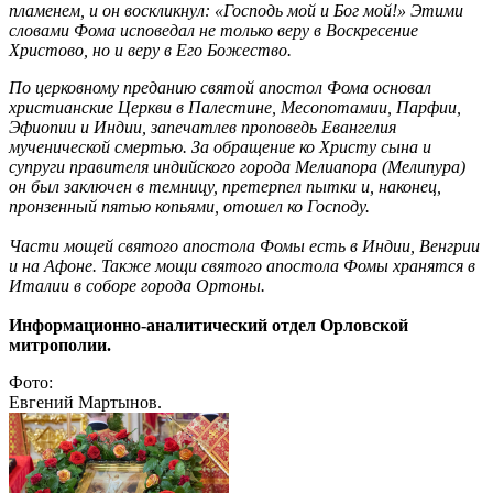
пламенем, и он воскликнул: «Господь мой и Бог мой!» Этими
словами Фома исповедал не только веру в Воскресение
Христово, но и веру в Его Божество.
По церковному преданию святой апостол Фома основал
христианские Церкви в Палестине, Месопотамии, Парфии,
Эфиопии и Индии, запечатлев проповедь Евангелия
мученической смертью. За обращение ко Христу сына и
супруги правителя индийского города Мелиапора (Мелипура)
он был заключен в темницу, претерпел пытки и, наконец,
пронзенный пятью копьями, отошел ко Господу.
Части мощей святого апостола Фомы есть в Индии, Венгрии
и на Афоне. Также мощи святого апостола Фомы хранятся в
Италии в соборе города Ортоны.
Информационно-аналитический отдел Орловской
митрополии.
Фото:
Евгений Мартынов.