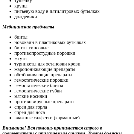
тушенку
крупы
питьевую воду в пятилитровых бутылках
дождевики.
Медицинские предметы
бинты
новокаин в пластиковых бутылках
бинты гипсовые
противопростудные порошки
жгуты
турникеты для остановки крови
жаропонижающие препараты
обезболивающие препараты
гемостатические порошки
гемостатические бинты
гемостатические губки
мягкие носилки
противовирусные препараты
спреи для горла
спреи для носа
влажные салфетки (карманные).
Внимание! Вся помощь принимается строго в
соответствии с прилагаемым списком. Товары должны