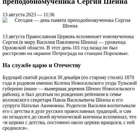
преподобномученика Сергия Шеина
13 августа 2023 — 11:36
13 августа Православная Церковь вспоминает новомученика
Сергия (в миру Василия Павловича Шеина) — уроженца
Орловской области. В этот день 101 год назад он был
расстрелян на окраине Петрограда на станции Пороховые.
На службе царю и Отечеству
Будущий святой родился 30 декабря (по старому стилю) 1870
года в родовом имении Колпна Новосильского уезда Тульской
губернии (ныне — вымершая деревня Шеино Новосильского
района), и был десятым по рождению ребенком в семье
коллежского секретаря Павла Васильевича Шеина и его
супруги Натальи Акимовны. Родители Василия воспитывали
его с детства в духе русских православных традиций, и сам
он незадолго до своей мученической кончины вспоминал, что
«в церкви с детства, постоянно около церкви вращался, с ней
сроднился».