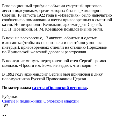
Революционный трибунал объявил смертный приговор
десяти подсудимым, среди которых был и архимандрит
Сергий. 10 августа 1922 года в «Известиях» было напечатано
сообщение о помиловании шести приговоренных к смертной
казни. Но митрополит Вениамин, архимандрит Сергий,
Ю. П. Новицкий, И. М. Ковшаров помилованы не были.
В ночь на воскресенье, 13 августа, обритых и одетых
в лохмотья (чтобы их не опознали и не отбили у конвоя
питерцы), приговоренных отвезли на станцию Пороховые
по Ириновской железной дороге и расстреляли.
В последние минуты перед кончиной отец Сергий громко
молился: «Прости им, Боже, не ведают, что творят...».
В 1992 году архимандрит Сергий был причислен к лику
новомучеников Русской Православной Церкви.
По материалам
газеты «Орловский вестник»
.
Рубрики:
Святые и подвижники Орловской епархии
182