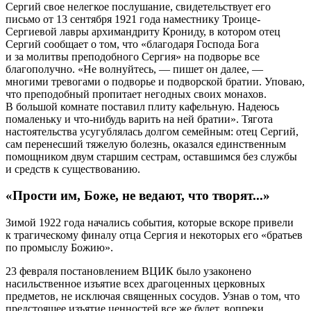
Сергий свое нелегкое послушание, свидетельствует его
письмо от 13 сентября 1921 года наместнику Троице-
Сергиевой лавры архимандриту Крониду, в котором отец
Сергий сообщает о том, что «благодаря Господа Бога
и за молитвы преподобного Сергия» на подворье все
благополучно. «Не волнуйтесь, — пишет он далее, —
многими тревогами о подворье и подворской братии. Уповаю,
что преподобный пропитает негодных своих монахов.
В большой комнате поставил плиту кафельную. Надеюсь
помаленьку и что-нибудь варить на ней братии». Тягота
настоятельства усугублялась долгом семейным: отец Сергий,
сам перенесший тяжелую болезнь, оказался единственным
помощником двум старшим сестрам, оставшимся без службы
и средств к существованию.
«Прости им, Боже, не ведают, что творят...»
Зимой 1922 года начались события, которые вскоре привели
к трагическому финалу отца Сергия и некоторых его «братьев
по промыслу Божию».
23 февраля постановлением ВЦИК было узаконено
насильственное изъятие всех драгоценных церковных
предметов, не исключая священных сосудов. Узнав о том, что
предстоящее изъятие ценностей все же будет, вопреки