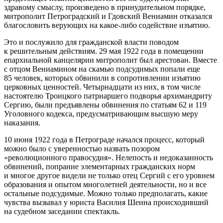
здравому смыслу, произведено в принудительном порядке,
митрополит Петроградский и Гдовский Вениамин отказался
благословить верующих на какое-либо содействие изъятию.
Это и послужило для гражданской власти поводом
к решительным действиям. 29 мая 1922 года в помещении
епархиальной канцелярии митрополит был арестован. Вместе
с отцом Вениамином на скамью подсудимых попали еще
85 человек, которых обвинили в сопротивлении изъятию
церковных ценностей. Четырнадцати из них, в том числе
настоятелю Троицкого патриаршего подворья архимандриту
Сергию, были предъявлены обвинения по статьям 62 и 119
Уголовного кодекса, предусматривающим высшую меру
наказания.
10 июня 1922 года в Петрограде начался процесс, который
можно было с уверенностью назвать позором
«революционного правосудия». Нелепость и недоказанность
обвинений, попрание элементарных гражданских норм
и многое другое видели не только отец Сергий с его уровнем
образования и опытом многолетней деятельности, но и все
остальные подсудимые. Можно только предполагать, какие
чувства вызывал у юриста Василия Шеина происходивший
на судебном заседании спектакль.