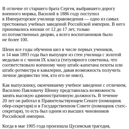
В отличие от старшего брата Сергея, выбравшего дорогу
военного моряка, Василий в 1886 году поступил
в Императорское училище правоведения — одно из самых
престижных учебных заведений Российской империи. В него
принимались юноши от 12 до 17 лет, только
из потомственных дворян, а всего воспитанников было
не более 100.
Шеин все годы обучения шел в числе первых учеников,
и 14 мая 1893 года был выпущен из стен училища с золотой
медалью и с чином IX класса (титулярного советника, что
соответствовало военному чину штабс-капитана пехоты или
штабс-ротмистра в кавалерии, давая возможность получить
личное дворянство тем, кто его не имел).
Как выпускнику, окончившему учебное заведение с отличием,
Василию Павловичу Шеину представилась возможность
занять высокую административную должность. В течение
20 лет он работал в Правительствующем Сенате (помощник
обер-секретаря) и в Государственном Совете (помощник статс-
секретаря), то есть был одним из высших чиновников
Российской империи.
Когда в мае 1905 года произошла Цусимская трагедия,