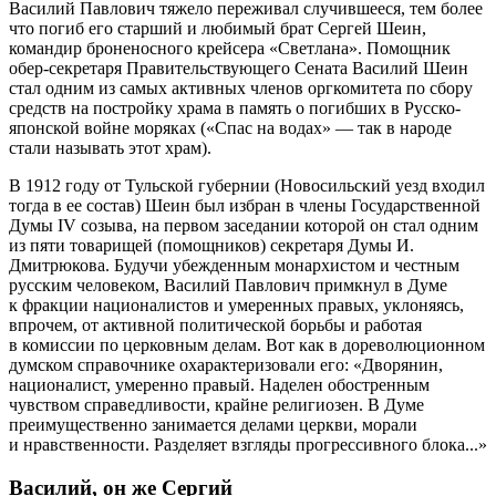
Василий Павлович тяжело переживал случившееся, тем более
что погиб его старший и любимый брат Сергей Шеин,
командир броненосного крейсера «Светлана». Помощник
обер-секретаря Правительствующего Сената Василий Шеин
стал одним из самых активных членов оргкомитета по сбору
средств на постройку храма в память о погибших в Русско-
японской войне моряках («Спас на водах» — так в народе
стали называть этот храм).
В 1912 году от Тульской губернии (Новосильский уезд входил
тогда в ее состав) Шеин был избран в члены Государственной
Думы IV созыва, на первом заседании которой он стал одним
из пяти товарищей (помощников) секретаря Думы И.
Дмитрюкова. Будучи убежденным монархистом и честным
русским человеком, Василий Павлович примкнул в Думе
к фракции националистов и умеренных правых, уклоняясь,
впрочем, от активной политической борьбы и работая
в комиссии по церковным делам. Вот как в дореволюционном
думском справочнике охарактеризовали его: «Дворянин,
националист, умеренно правый. Наделен обостренным
чувством справедливости, крайне религиозен. В Думе
преимущественно занимается делами церкви, морали
и нравственности. Разделяет взгляды прогрессивного блока...»
Василий, он же Сергий