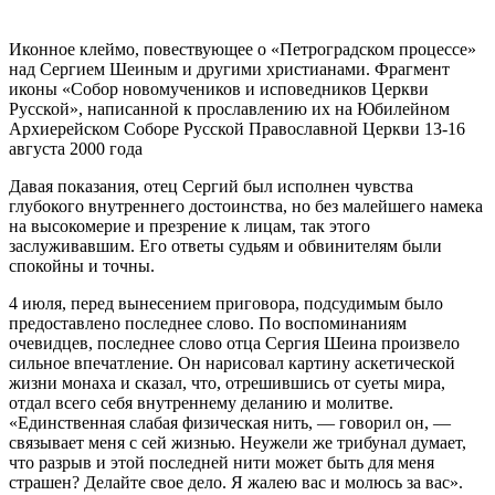
Иконное клеймо, повествующее о «Петроградском процессе»
над Сергием Шеиным и другими христианами. Фрагмент
иконы «Собор новомучеников и исповедников Церкви
Русской», написанной к прославлению их на Юбилейном
Архиерейском Соборе Русской Православной Церкви 13-16
августа 2000 года
Давая показания, отец Сергий был исполнен чувства
глубокого внутреннего достоинства, но без малейшего намека
на высокомерие и презрение к лицам, так этого
заслуживавшим. Его ответы судьям и обвинителям были
спокойны и точны.
4 июля, перед вынесением приговора, подсудимым было
предоставлено последнее слово. По воспоминаниям
очевидцев, последнее слово отца Сергия Шеина произвело
сильное впечатление. Он нарисовал картину аскетической
жизни монаха и сказал, что, отрешившись от суеты мира,
отдал всего себя внутреннему деланию и молитве.
«Единственная слабая физическая нить, — говорил он, —
связывает меня с сей жизнью. Неужели же трибунал думает,
что разрыв и этой последней нити может быть для меня
страшен? Делайте свое дело. Я жалею вас и молюсь за вас».