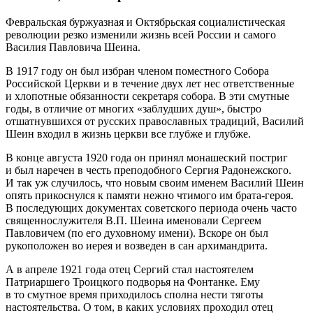
Февральская буржуазная и Октябрьская социалистическая
революции резко изменили жизнь всей России и самого
Василия Павловича Шеина.
В 1917 году он был избран членом поместного Собора
Российской Церкви и в течение двух лет нес ответственные
и хлопотные обязанности секретаря собора. В эти смутные
годы, в отличие от многих «заблудших душ», быстро
отшатнувшихся от русских православных традиций, Василий
Шеин входил в жизнь церкви все глубже и глубже.
В конце августа 1920 года он принял монашеский постриг
и был наречен в честь преподобного Сергия Радонежского.
И так уж случилось, что новым своим именем Василий Шеин
опять прикоснулся к памяти нежно чтимого им брата-героя.
В последующих документах советского периода очень часто
священнослужителя В.П. Шеина именовали Сергеем
Павловичем (по его духовному имени). Вскоре он был
рукоположен во иерея и возведен в сан архимандрита.
А в апреле 1921 года отец Сергий стал настоятелем
Патриаршего Троицкого подворья на Фонтанке. Ему
в то смутное время приходилось сполна нести тяготы
настоятельства. О том, в каких условиях проходил отец