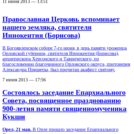
11 июня 2013 — 13:51
Православная Церковь вспоминает
нашего земляка, святителя
Иннокентия (Борисова)
В Богоявленском соборе 7-го июня, в день памяти уроженца
Орловской губернии, святителя Иннокентия (Борисова),
архиепископа Херсонского и Таврического, по
благословению благочинного Орловского округа, протоиерея
Александра Прищепы, был прочитан акафист святому.
7 июня 2013 — 17:56
Состоялось заседание Епархиального
Совета, посвященное празднованию
900-летия памяти священномученика
Кукши
Орел, 21 мая.
В Орле прошло заседание Епархиального