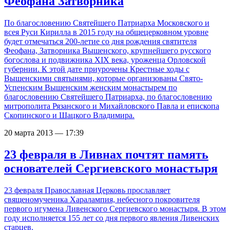
Феофана Затворника
По благословению Святейшего Патриарха Московского и
всея Руси Кирилла в 2015 году на общецерковном уровне
будет отмечаться 200-летие со дня рождения святителя
Феофана, Затворника Вышенского, крупнейшего русского
богослова и подвижника ХIX века, уроженца Орловской
губернии. К этой дате приурочены Крестные ходы с
Вышенскими святынями, которые организованы Свято-
Успенским Вышенским женским монастырем по
благословению Святейшего Патриарха, по благословению
митрополита Рязанского и Михайловского Павла и епископа
Скопинского и Шацкого Владимира.
20 марта 2013 — 17:39
23 февраля в Ливнах почтят память
основателей Сергиевского монастыря
23 февраля Православная Церковь прославляет
священомученика Харалампия, небесного покровителя
первого игумена Ливенского Сергиевского монастыря. В этом
году исполняется 155 лет со дня первого явления Ливенских
старцев.