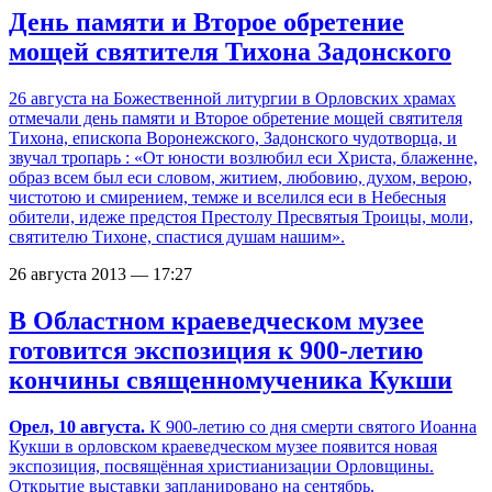
День памяти и Второе обретение
мощей святителя Тихона Задонского
26 августа на Божественной литургии в Орловских храмах
отмечали день памяти и Второе обретение мощей святителя
Тихона, епископа Воронежского, Задонского чудотворца, и
звучал тропарь : «От юности возлюбил еси Христа, блаженне,
образ всем был еси словом, житием, любовию, духом, верою,
чистотою и смирением, темже и вселился еси в Небесныя
обители, идеже предстоя Престолу Пресвятыя Троицы, моли,
святителю Тихоне, спастися душам нашим».
26 августа 2013 — 17:27
В Областном краеведческом музее
готовится экспозиция к 900-летию
кончины священномученика Кукши
Орел, 10 августа.
К 900-летию со дня смерти святого Иоанна
Кукши в орловском краеведческом музее появится новая
экспозиция, посвящённая христианизации Орловщины.
Открытие выставки запланировано на сентябрь.