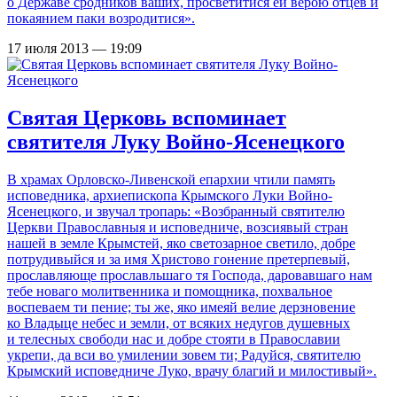
о Державе сродников ваших, просветитися ей верою отцев и
покаянием паки возродитися».
17 июля 2013 — 19:09
Святая Церковь вспоминает
святителя Луку Войно-Ясенецкого
В храмах Орловско-Ливенской епархии чтили память
исповедника, архиепископа Крымского Луки Войно-
Ясенецкого, и звучал тропарь: «Возбранный святителю
Церкви Православныя и исповедниче, возсиявый стран
нашей в земле Крымстей, яко светозарное светило, добре
потрудивыйся и за имя Христово гонение претерпевый,
прославляюще прославльшаго тя Господа, даровавшаго нам
тебе новаго молитвенника и помощника, похвальное
воспеваем ти пение; ты же, яко имеяй велие дерзновение
ко Владыце небес и земли, от всяких недугов душевных
и телесных свободи нас и добре стояти в Православии
укрепи, да вси во умилении зовем ти; Радуйся, святителю
Крымский исповедниче Луко, врачу благий и милостивый».