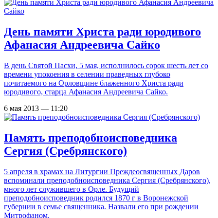
День памяти Христа ради юродивого
Афанасия Андреевича Сайко
В день Святой Пасхи, 5 мая, исполнилось сорок шесть лет со
времени упокоения в селении праведных глубоко
почитаемого на Орловщине блаженного Христа ради
юродивого, старца Афанасия Андреевича Сайко.
6 мая 2013 — 11:20
Память преподобноисповедника
Сергия (Сребрянского)
5 апреля в храмах на Литургии Преждеосвященных Даров
вспоминали преподобноисповедника Сергия (Сребрянского),
много лет служившего в Орле. Будущий
преподобноисповедник родился 1870 г в Воронежской
губернии в семье священника. Назвали его при рождении
Митрофаном.