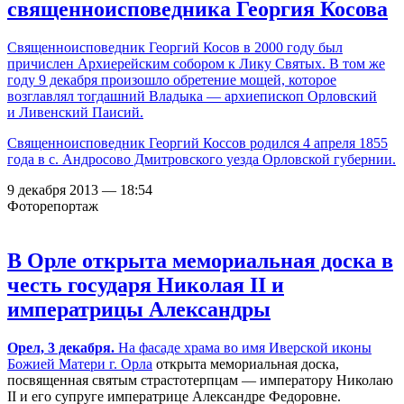
священноисповедника Георгия Косова
Священноисповедник Георгий Косов в 2000 году был
причислен Архиерейским собором к Лику Святых. В том же
году 9 декабря произошло обретение мощей, которое
возглавлял тогдашний Владыка — архиепископ Орловский
и Ливенский Паисий.
Священноисповедник Георгий Коссов родился 4 апреля 1855
года в с. Андросово Дмитровского уезда Орловской губернии.
9 декабря 2013 — 18:54
Фоторепортаж
В Орле открыта мемориальная доска в
честь государя Николая II и
императрицы Александры
Орел, 3 декабря.
На фасаде
храма во имя Иверской иконы
Божией Матери г. Орла
открыта мемориальная доска,
посвященная святым страстотерпцам — императору Николаю
II и его супруге императрице Александре Федоровне.