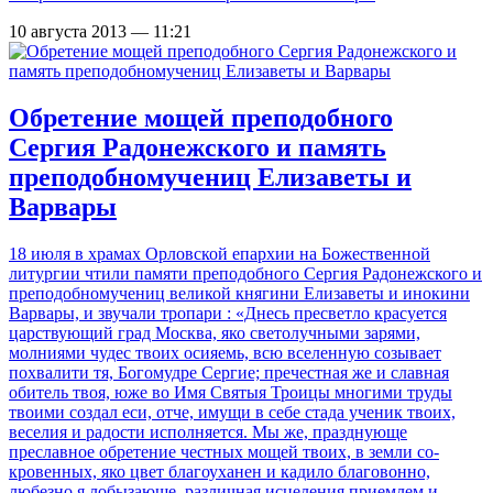
10 августа 2013 — 11:21
Обретение мощей преподобного
Сергия Радонежского и память
преподобномучениц Елизаветы и
Варвары
18 июля в храмах Орловской епархии на Божественной
литургии чтили памяти преподобного Сергия Радонежского и
преподобномучениц великой княгини Елизаветы и инокини
Варвары, и звучали тропари : «Днесь пресветло красуется
царствующий град Москва, яко светолучными зарями,
молниями чудес твоих осияемь, всю вселенную созывает
похвалити тя, Богомудре Сергие; пречестная же и славная
обитель твоя, юже во Имя Святыя Троицы многими труды
твоими создал еси, отче, имущи в себе стада ученик твоих,
веселия и радости исполняется. Мы же, празднующе
преславное обре­тение честных мощей твоих, в земли со­
кровенных, яко цвет благоуханен и кадило благовонно,
любезно я лобызающе, различная исцеления приемлем и