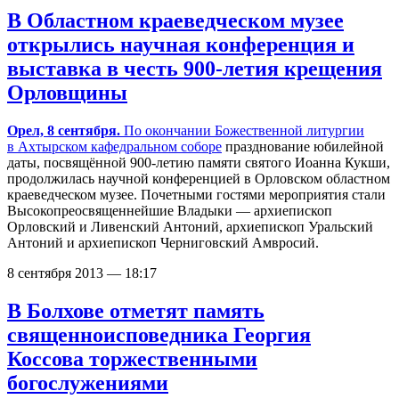
В Областном краеведческом музее
открылись научная конференция и
выставка в честь 900-летия крещения
Орловщины
Орел, 8 сентября.
По окончании
Божественной литургии
в Ахтырском кафедральном соборе
празднование юбилейной
даты, посвящённой 900-летию памяти святого Иоанна Кукши,
продолжилась научной конференцией в Орловском областном
краеведческом музее. Почетными гостями мероприятия стали
Высокопреосвященнейшие Владыки — архиепископ
Орловский и Ливенский Антоний, архиепископ Уральский
Антоний и архиепископ Черниговский Амвросий.
8 сентября 2013 — 18:17
В Болхове отметят память
священноисповедника Георгия
Коссова торжественными
богослужениями