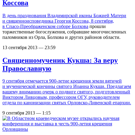
Коссова
В день празднования Владимирской иконы Божией Матери
и священноисповедника Георгия Коссова, 8 сентября,
в
Спасо-Преображенском соборе Болхова
прошли
торжественные богослужения, собравшие многочисленных
паломников из Орла, Болхова и других районов области.
13 сентября 2013 — 23:59
Священномученик Кукша: За веру
Православную
9 сентября отмечается 900-летие крещения земли вятичей
и мученической кончины святого Иоанна Кукши. Предлагаем
вашему вниманию очерк о подвиге святого, подготовленный
Виктором Ливцовым, профессором ОГУ, руководителем
отдела по канонизации святых Орловско-Ливенской епархии.
9 сентября 2013 — 1:15