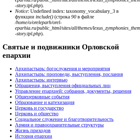
-story.tpl.php
).
Notice
: Undefined index: taxonomy_vocabulary_3 в
функции
include()
(строка
90
в файле
/home/o/oreleparh/orel-
eparhia.ru/public_html/sites/all/themes/lexus_zymphonies_the
-story.tpl.php
).
Святые и подвижники Орловской
епархии
Архипастырь: богослужения и мероприятия
Архипастырь: проповеди, выступления, послания
Архипастырь: интервью
Обращения, выступления официальных лиц
Управление епархией: собрания, документы, решения
Общецерковные события
Образование и катехизация
Церковь и государство
Церковь и общество
Социальное служение и благотворительность
Армия и правоохранительные структуры
Жизнь приходов
История епархии