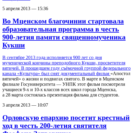
5 апреля 2013 — 15:36
Во Мценском благочинии стартовала
образовательная программа в честь
900-летия памяти священномученика
Кукши
В сентябре 2013 года исполняется 900 лет со дня
мученической кончины преподобного Кукши, просветителя
вятичей. В прошедшем году съёмочной группой федерального
канала «Культура»
был снят документальный фильм
«Апостол
вятичей» о жизни и подвигах святого. В марте в Мценском
филиале Госуниверситета — УНПК этот фильм посмотрели
учащиеся
9-х
и
10-х
классов всех школ города Мценска,
а 28 марта состоялась презентация фильма для студентов.
3 апреля 2013 — 10:07
Орловскую епархию посетит крестный
ход в честь 200-летия святителя