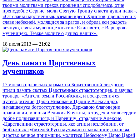
твоими молитвами грехов прощения сподобляемся, отче
преподобне Сергие, моли Святую Троицу спасти души наша»,
«От славы царственныя, вземши крест Христов, прешла еси к
славе небесней, молящися за врагов, и обрела еси радость
вечную, святая мученице княгине Елисавето, с Варварою
мученицею. Темже молите о душах наших».
18 июля 2013 — 21:02
День памяти Царственных
мученников
17 июля в орловских храмах на Божественной литургии
чтили память святых Царственных страстотерпцев, и звучал
тропарь: «Ангели земли Российския, и воскресения ея
путеводителие, Царю Николае и Царице Александро,
начавшемуся богоотступлению, Державою благоверне
правившии, и юныя Великия Княжны, в трудех и милосердии
добре подвизавшияся, и Царевичу- страдальче Алексие,
-Царственнии страстотерпцы, яко агнцы незлобивии, от
безбожных губителей Руси мучимии и закланнии, ныне же
царство вечное приимшии, молитеся Небесному Царю Царей