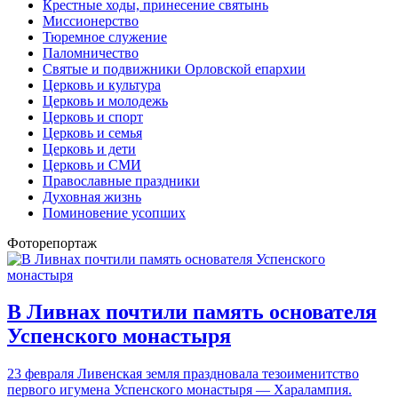
Крестные ходы, принесение святынь
Миссионерство
Тюремное служение
Паломничество
Святые и подвижники Орловской епархии
Церковь и культура
Церковь и молодежь
Церковь и спорт
Церковь и семья
Церковь и дети
Церковь и СМИ
Православные праздники
Духовная жизнь
Поминовение усопших
Фоторепортаж
В Ливнах почтили память основателя
Успенского монастыря
23 февраля Ливенская земля праздновала тезоименитство
первого игумена Успенского монастыря — Харалампия.