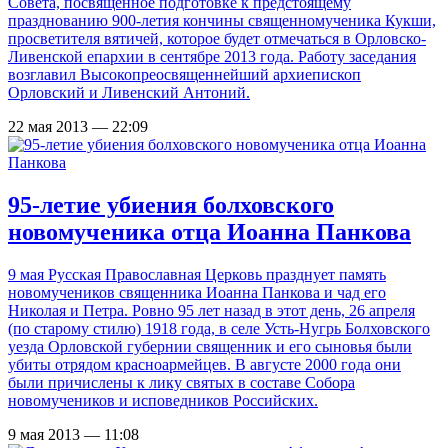
Совета, посвященное подготовке к предстоящему
празднованию 900-летия кончины священномученика Кукши,
просветителя вятичей, которое будет отмечаться в Орловско-
Ливенской епархии в сентябре 2013 года. Работу заседания
возглавил Высокопреосвященнейший архиепископ
Орловский и Ливенский Антоний.
22 мая 2013 — 22:09
95-летие убиения болховского
новомученика отца Иоанна Панкова
9 мая Русская Православная Церковь празднует память
новомучеников священника Иоанна Панкова и чад его
Николая и Петра. Ровно 95 лет назад в этот день, 26 апреля
(по старому стилю) 1918 года, в селе Усть-Нугрь Болховского
уезда Орловской губернии священник и его сыновья были
убиты отрядом красноармейцев. В августе 2000 года они
были причислены к лику святых в составе Собора
новомучеников и исповедников Российских.
9 мая 2013 — 11:08