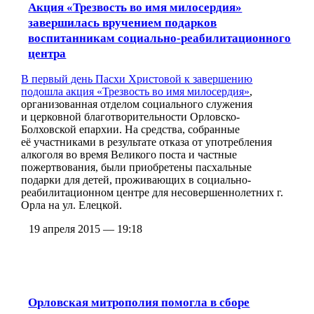
Акция «Трезвость во имя милосердия»
завершилась вручением подарков
воспитанникам социально-реабилитационного
центра
В первый день Пасхи Христовой к завершению
подошла
акция «Трезвость во имя милосердия»
,
организованная отделом социального служения
и церковной благотворительности Орловско-
Болховской епархии. На средства, собранные
её участниками в результате отказа от употребления
алкоголя во время Великого поста и частные
пожертвования, были приобретены пасхальные
подарки для детей, проживающих в социально-
реабилитационном центре для несовершеннолетних г.
Орла на ул. Елецкой.
19 апреля 2015 — 19:18
Орловская митрополия помогла в сборе