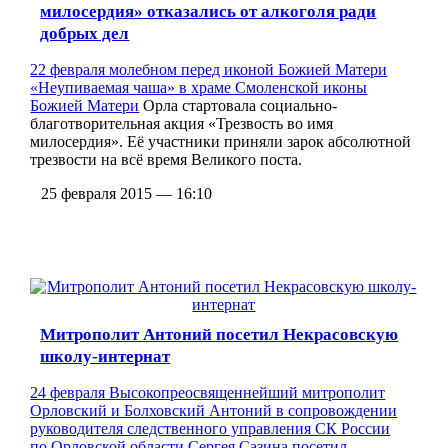
милосердия» отказались от алкоголя ради
добрых дел
22 февраля молебном перед иконой Божией Матери
«Неупиваемая чаша» в
храме Смоленской иконы
Божией Матери
Орла стартовала социально-
благотворительная акция «Трезвость во имя
милосердия». Её участники приняли зарок абсолютной
трезвости на всё время Великого поста.
25 февраля 2015 — 16:10
Митрополит Антоний посетил Некрасовскую
школу-интернат
24 февраля Высокопреосвященнейший митрополит
Орловский и Болховский Антоний в сопровождении
руководителя следственного управления СК России
по Орловской области Сергея Сазина посетил