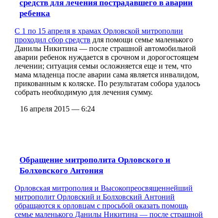
средств для лечения пострадавшего в аварии
ребенка
С 1 по 15 апреля в храмах Орловской митрополии
проходил сбор средств
для помощи семье маленького
Данилы Никитина — после страшной автомобильной
аварии ребенок нуждается в срочном и дорогостоящем
лечении; ситуация семьи осложняется еще и тем, что
мама младенца после аварии сама является инвалидом,
прикованным к коляске. По результатам собора удалось
собрать необходимую для лечения сумму.
16 апреля 2015 — 6:24
Обращение митрополита Орловского и
Болховского Антония
Орловская митрополия и Высокопреосвященнейший
митрополит Орловский и Болховский Антоний
обращаются к орловцам с просьбой оказать помощь
семье маленького Данилы Никитина — после страшной