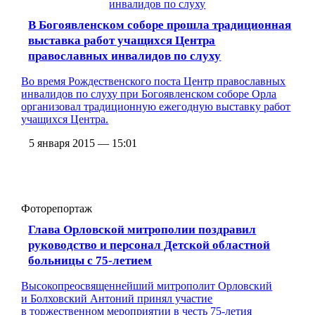
В Богоявленском соборе прошла традиционная
выставка работ учащихся Центра
православных инвалидов по слуху
Во время Рождественского поста Центр православных
инвалидов по слуху при Богоявленском соборе Орла
организовал традиционную ежегодную выставку работ
учащихся Центра.
5 января 2015 — 15:01
Фоторепортаж
Глава Орловской митрополии поздравил
руководство и персонал Детской областной
больницы с 75-летием
Высокопреосвященнейший митрополит Орловский
и Болховский Антоний принял участие
в торжественном мероприятии в честь 75-летия