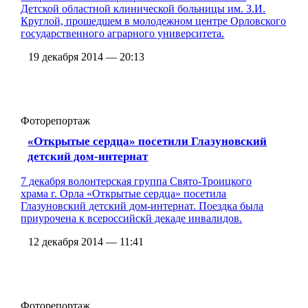
Детской областной клинической больницы им. З.И.
Круглой, прошедшем в молодежном центре Орловского
государственного аграрного университета.
19 декабря 2014 — 20:13
Фоторепортаж
«Открытые сердца» посетили Глазуновский
детский дом-интернат
7 декабря волонтерская группа Свято-Троицкого
храма г. Орла «Открытые сердца» посетила
Глазуновский детский дом-интернат. Поездка была
приурочена к всероссийскй декаде инвалидов.
12 декабря 2014 — 11:41
Фоторепортаж