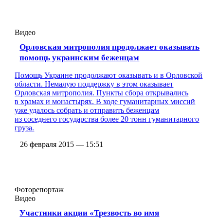
Видео
Орловская митрополия продолжает оказывать
помощь украинским беженцам
Помощь Украине продолжают оказывать и в Орловской
области. Немалую поддержку в этом оказывает
Орловская митрополия. Пункты сбора открывались
в храмах и монастырях. В ходе гуманитарных миссий
уже удалось собрать и отправить беженцам
из соседнего государства более 20 тонн гуманитарного
груза.
26 февраля 2015 — 15:51
Фоторепортаж
Видео
Участники акции «Трезвость во имя