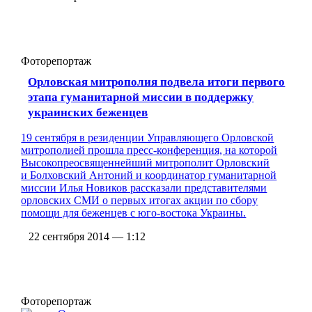
Фоторепортаж
Орловская митрополия подвела итоги первого
этапа гуманитарной миссии в поддержку
украинских беженцев
19 сентября в резиденции Управляющего Орловской
митрополией прошла пресс-конференция, на которой
Высокопреосвященнейший митрополит Орловский
и Болховский Антоний и координатор гуманитарной
миссии Илья Новиков рассказали представителями
орловских СМИ о первых итогах акции по сбору
помощи для беженцев с юго-востока Украины.
22 сентября 2014 — 1:12
Фоторепортаж