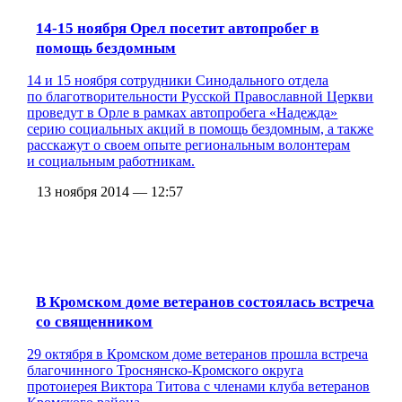
14-15 ноября Орел посетит автопробег в
помощь бездомным
14 и 15 ноября сотрудники Синодального отдела
по благотворительности Русской Православной Церкви
проведут в Орле в рамках автопробега «Надежда»
серию социальных акций в помощь бездомным, а также
расскажут о своем опыте региональным волонтерам
и социальным работникам.
13 ноября 2014 — 12:57
В Кромском доме ветеранов состоялась встреча
со священником
29 октября в Кромском доме ветеранов прошла встреча
благочинного Троснянско-Кромского округа
протоиерея Виктора Титова с членами клуба ветеранов