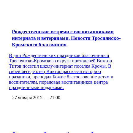
Рождественские встречи с воспитанниками
интерната и ветеранами. Новости Троснянско-
Кромского благочиния
В дни Рождественских праздников благочинный
Троснянско-Кромского округа протоиерей Виктор
Титов посетил школу-интернат поселка Кромы. В
своей беседе отец Виктор рассказал историю
праздника, преподал Божие благословение детям и
воспитателям, порадовал воспитанников центра
праздничными подарками.
27 января 2015 — 21:00