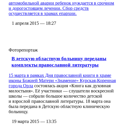
автомобильной аварии ребенок нуждается в срочном
и дорогостоящем лечении. Сбор средств
осуществляется в храмах епархии.
1 апреля 2015 — 18:27
Фоторепортаж
В детскую областную больницу переданы
комплекты православной литературы
15 марта в рамках Дня православной книги в
храме
иконы Божией Матери «Знамение» Курская-Коренная
города Орла
состоялась акция «Книга как духовная
милостыня». Её участники — слушатели воскресной
школы — собрали большое количество детской
и взрослой православной литературы. 18 марта она
была передана в Детскую областную клиническую
больницу.
19 марта 2015 — 13:35