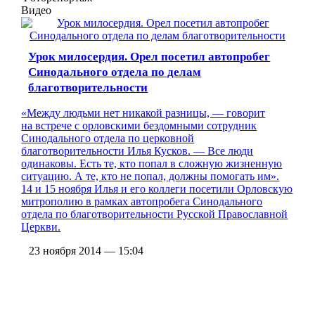
Видео
Урок милосердия. Орел посетил автопробег
Синодального отдела по делам
благотворительности
«Между людьми нет никакой разницы, — говорит
на встрече с орловскими бездомными сотрудник
Синодального отдела по церковной
благотворительности Илья Кусков. — Все люди
одинаковы. Есть те, кто попал в сложную жизненную
ситуацию. А те, кто не попал, должны помогать им».
14 и 15 ноября Илья и его коллеги посетили Орловскую
митрополию в рамках автопробега Синодального
отдела по благотворительности Русской Православной
Церкви.
23 ноября 2014 — 15:04