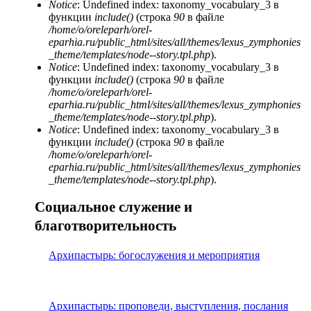
Notice
: Undefined index: taxonomy_vocabulary_3 в
функции
include()
(строка
90
в файле
/home/o/oreleparh/orel-
eparhia.ru/public_html/sites/all/themes/lexus_zymphonies
_theme/templates/node--story.tpl.php
).
Notice
: Undefined index: taxonomy_vocabulary_3 в
функции
include()
(строка
90
в файле
/home/o/oreleparh/orel-
eparhia.ru/public_html/sites/all/themes/lexus_zymphonies
_theme/templates/node--story.tpl.php
).
Notice
: Undefined index: taxonomy_vocabulary_3 в
функции
include()
(строка
90
в файле
/home/o/oreleparh/orel-
eparhia.ru/public_html/sites/all/themes/lexus_zymphonies
_theme/templates/node--story.tpl.php
).
Социальное служение и
благотворительность
Архипастырь: богослужения и мероприятия
Архипастырь: проповеди, выступления, послания