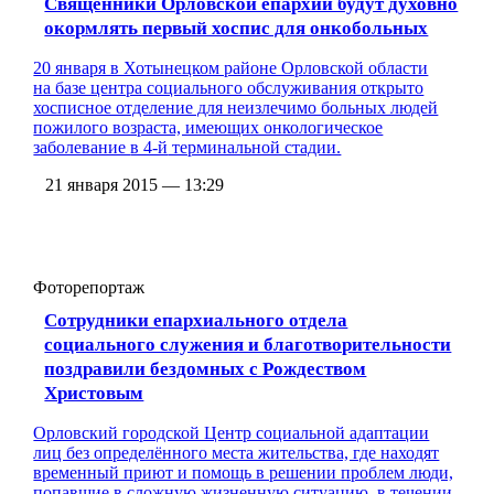
Священники Орловской епархии будут духовно
окормлять первый хоспис для онкобольных
20 января в Хотынецком районе Орловской области
на базе центра социального обслуживания открыто
хосписное отделение для неизлечимо больных людей
пожилого возраста, имеющих онкологическое
заболевание
в 4-й
терминальной стадии.
21 января 2015 — 13:29
Фоторепортаж
Сотрудники епархиального отдела
социального служения и благотворительности
поздравили бездомных с Рождеством
Христовым
Орловский городской Центр социальной адаптации
лиц без определённого места жительства, где находят
временный приют и помощь в решении проблем люди,
попавшие в сложную жизненную ситуацию, в течении