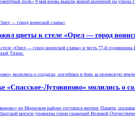
ссмертный полк» 9 мая вновь вышли живой колонной на улицы г
жил цветы к стеле «Орел — город воин
к стеле «Орел — город воинской славы» в честь 77-й годовщин
ский Тихон.
е «Спасское-Лутовиново» молились о сол
товиново» во Мценском районе состоялся митинг Памяти, посв
в братской могиле упокоены герои сражений Великой Отечествен