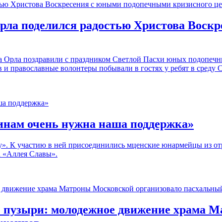
рла поделился радостью Христова Воск
да Орла поздравили с праздником Светлой Пасхи юных подопеч
и православные волонтеры побывали в гостях у ребят в среду 
инам очень нужна наша поддержка»
у». К участию в ней присоединились мценские юнармейцы из отр
а «Аллея Славы».
 пузыри: молодежное движение храма М