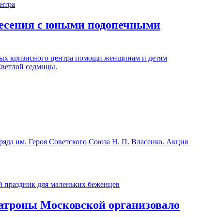
ресения с юными подопечными
ных кризисного центра помощи женщинам и детям
Светлой седмицы.
яда им. Героя Советского Союза Н. П. Власенко. Акция
атроны Московской организовало