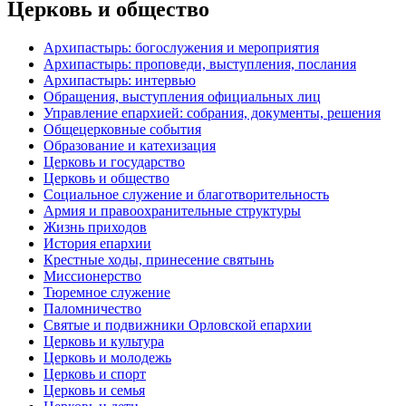
Церковь и общество
Архипастырь: богослужения и мероприятия
Архипастырь: проповеди, выступления, послания
Архипастырь: интервью
Обращения, выступления официальных лиц
Управление епархией: собрания, документы, решения
Общецерковные события
Образование и катехизация
Церковь и государство
Церковь и общество
Социальное служение и благотворительность
Армия и правоохранительные структуры
Жизнь приходов
История епархии
Крестные ходы, принесение святынь
Миссионерство
Тюремное служение
Паломничество
Святые и подвижники Орловской епархии
Церковь и культура
Церковь и молодежь
Церковь и спорт
Церковь и семья