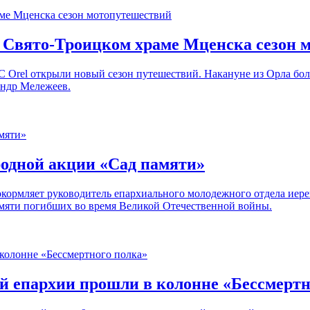
в Свято-Троицком храме Мценска сезон 
C Orel открыли новый сезон путешествий. Накануне из Орла бол
андр Мележеев.
одной акции «Сад памяти»
кормляет руководитель епархиального молодежного отдела иер
амяти погибших во время Великой Отечественной войны.
й епархии прошли в колонне «Бессмертн