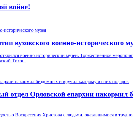
ой войне!
тии вузовского военно-исторического м
крылся военно-исторический музей. Торжественное мероприяти
вский Тихон.
ный отдел Орловской епархии накормил 
достью Воскресения Христова с людьми, оказавшимися в трудн