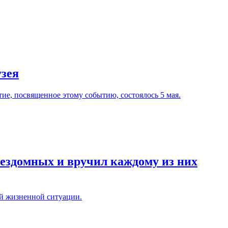
узея
е, посвященное этому событию, состоялось 5 мая.
бездомных и вручил каждому из них
ой жизненной ситуации.