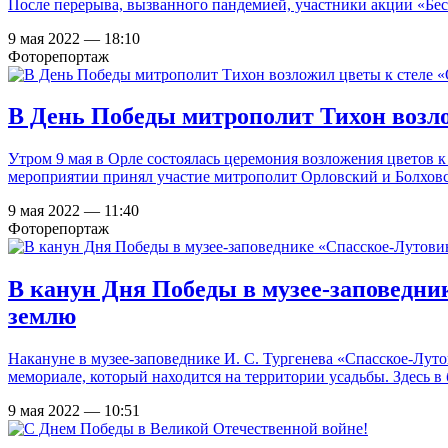
После перерыва, вызванного пандемией, участники акции «Бе
9 мая 2022 — 18:10
Фоторепортаж
В День Победы митрополит Тихон возло
Утром 9 мая в Орле состоялась церемония возложения цветов 
мероприятии принял участие митрополит Орловский и Болхов
9 мая 2022 — 11:40
Фоторепортаж
В канун Дня Победы в музее-заповедник
землю
Накануне в музее-заповеднике И. С. Тургенева «Спасское-Лу
мемориале, который находится на территории усадьбы. Здесь 
9 мая 2022 — 10:51