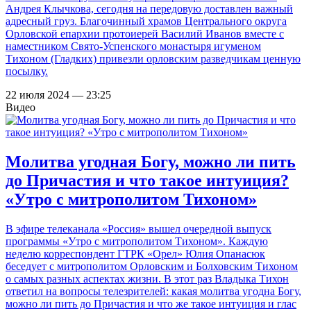
Андрея Клычкова, сегодня на передовую доставлен важный
адресный груз. Благочинный храмов Центрального округа
Орловской епархии протоиерей Василий Иванов вместе с
наместником Свято-Успенского монастыря игуменом
Тихоном (Гладких) привезли орловским разведчикам ценную
посылку.
22 июля 2024 — 23:25
Видео
Молитва угодная Богу, можно ли пить
до Причастия и что такое интуиция?
«Утро с митрополитом Тихоном»
В эфире телеканала «Россия» вышел очередной выпуск
программы «Утро с митрополитом Тихоном». Каждую
неделю корреспондент ГТРК «Орел» Юлия Опанасюк
беседует с митрополитом Орловским и Болховским Тихоном
о самых разных аспектах жизни. В этот раз Владыка Тихон
ответил на вопросы телезрителей: какая молитва угодна Богу,
можно ли пить до Причастия и что же такое интуиция и глас