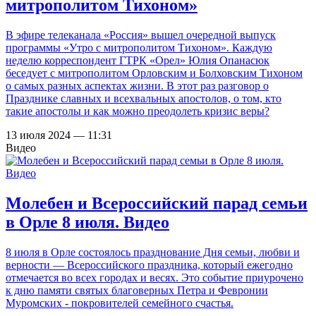
митрополитом Тихоном»
В эфире телеканала «Россия» вышел очередной выпуск
программы «Утро с митрополитом Тихоном». Каждую
неделю корреспондент ГТРК «Орел» Юлия Опанасюк
беседует с митрополитом Орловским и Болховским Тихоном
о самых разных аспектах жизни. В этот раз разговор о
Празднике славных и всехвальных апостолов, о том, кто
такие апостолы и как можно преодолеть кризис веры?
13 июля 2024 — 11:31
Видео
Молебен и Всероссийский парад семьи
в Орле 8 июля. Видео
8 июля в Орле состоялось празднование Дня семьи, любви и
верности — Всероссийского праздника, который ежегодно
отмечается во всех городах и весях. Это событие приурочено
к дню памяти святых благоверных Петра и Февронии
Муромских - покровителей семейного счастья.