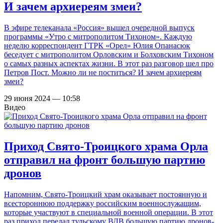
И зачем архиереям змеи?
В эфире телеканала «Россия» вышел очередной выпуск
программы «Утро с митрополитом Тихоном». Каждую
неделю корреспондент ГТРК «Орел» Юлия Опанасюк
беседует с митрополитом Орловским и Болховским Тихоном
о самых разных аспектах жизни. В этот раз разговор шел про
Петров Пост. Можно ли не поститься? И зачем архиереям
змеи?
29 июня 2024 — 10:58
Видео
Приход Свято-Троицкого храма Орла
отправил на фронт большую партию
дронов
Напомним, Свято-Троицкий храм оказывает постоянную и
всестороннюю поддержку российским военнослужащим,
которые участвуют в специальной военной операции. В этот
раз приход передал тульскому ВДВ большую партию дронов-