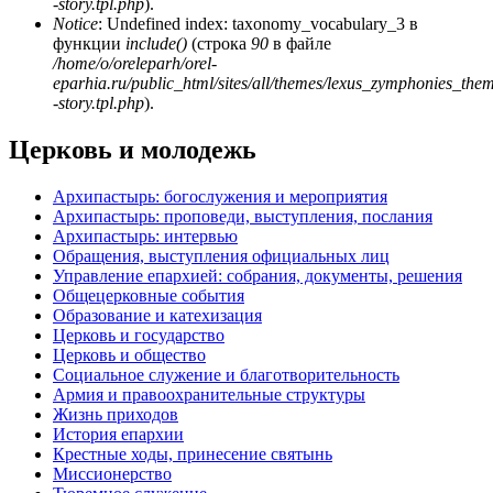
-story.tpl.php
).
Notice
: Undefined index: taxonomy_vocabulary_3 в
функции
include()
(строка
90
в файле
/home/o/oreleparh/orel-
eparhia.ru/public_html/sites/all/themes/lexus_zymphonies_the
-story.tpl.php
).
Церковь и молодежь
Архипастырь: богослужения и мероприятия
Архипастырь: проповеди, выступления, послания
Архипастырь: интервью
Обращения, выступления официальных лиц
Управление епархией: собрания, документы, решения
Общецерковные события
Образование и катехизация
Церковь и государство
Церковь и общество
Социальное служение и благотворительность
Армия и правоохранительные структуры
Жизнь приходов
История епархии
Крестные ходы, принесение святынь
Миссионерство