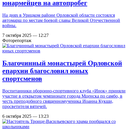
юнармейцев на автопробег
На днях в Урицком районе Орловской области состоялся
автомарш по местам боевой славы Великой Отечественной
войны.
7 октября 2025 — 12:27
Фоторепортаж
Благочинный монастырей Орловской
епархии благословил юных
спортсменов
Воспитанники оборонно-спортивного клуба «Инок» приняли
участие в открытом чемпионате города Мценска по самбо, в
честь преподобного священномученика Иоанна Кукши,
просветителя вятичей.
6 октября 2025 — 13:23