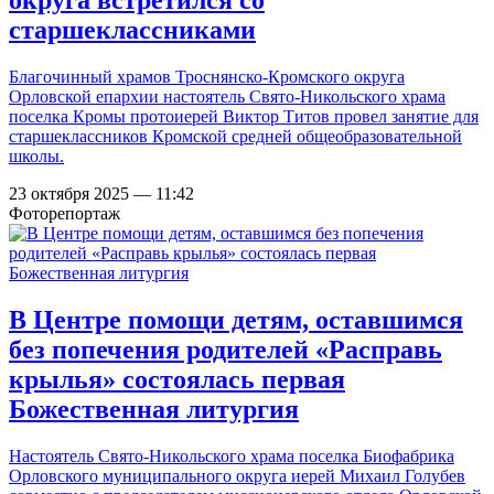
округа встретился со
старшеклассниками
Благочинный храмов Троснянско-Кромского округа
Орловской епархии настоятель Свято-Никольского храма
поселка Кромы протоиерей Виктор Титов провел занятие для
старшеклассников Кромской средней общеобразовательной
школы.
23 октября 2025 — 11:42
Фоторепортаж
В Центре помощи детям, оставшимся
без попечения родителей «Расправь
крылья» состоялась первая
Божественная литургия
Настоятель Свято-Никольского храма поселка Биофабрика
Орловского муниципального округа иерей Михаил Голубев