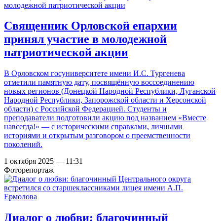
Священник Орловской епархии
принял участие в молодежной
патриотической акции
В Орловском госуниверситете имени И.С. Тургенева
отметили памятную дату, посвящённую воссоединению
новых регионов (Донецкой Народной Республики, Луганской
Народной Республики, Запорожской области и Херсонской
области) с Российской Федерацией. Студенты и
преподаватели подготовили акцию под названием «Вместе
навсегда!» — с историческими справками, личными
историями и открытым разговором о преемственности
поколений.
1 октября 2025 — 11:31
Фоторепортаж
Диалог о любви: благочинный