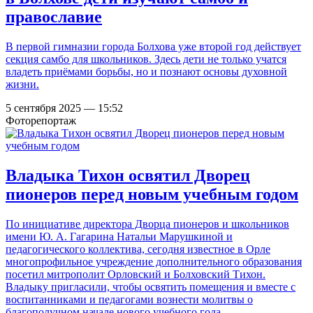
православие
В первой гимназии города Болхова уже второй год действует
секция самбо для школьников. Здесь дети не только учатся
владеть приёмами борьбы, но и познают основы духовной
жизни.
5 сентября 2025 — 15:52
Фоторепортаж
Владыка Тихон освятил Дворец
пионеров перед новым учебным годом
По инициативе директора Дворца пионеров и школьников
имени Ю. А. Гагарина Натальи Марушкиной и
педагогического коллектива, сегодня известное в Орле
многопрофильное учреждение дополнительного образования
посетил митрополит Орловский и Болховский Тихон.
Владыку пригласили, чтобы освятить помещения и вместе с
воспитанниками и педагогами вознести молитвы о
благополучном начале нового учебного года.