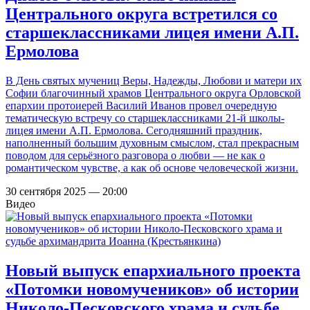
Центрального округа встретился со
старшеклассниками лицея имени А.П.
Ермолова
В День святых мучениц Веры, Надежды, Любови и матери их
Софии благочинный храмов Центрального округа Орловской
епархии протоиерей Василий Иванов провел очередную
тематическую встречу со старшеклассниками 21-й школы-
лицея имени А.П. Ермолова. Сегодняшний праздник,
наполненный большим духовным смыслом, стал прекрасным
поводом для серьёзного разговора о любви — не как о
романтическом чувстве, а как об основе человеческой жизни.
30 сентября 2025 — 20:00
Видео
Новый выпуск епархиального проекта
«Потомки новомучеников» об истории
Николо-Песковского храма и судьбе