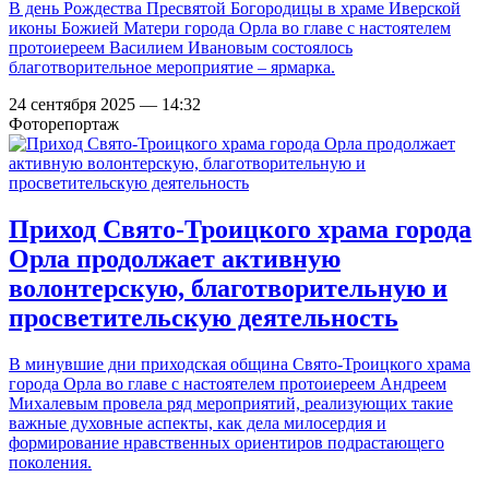
В день Рождества Пресвятой Богородицы в храме Иверской
иконы Божией Матери города Орла во главе с настоятелем
протоиереем Василием Ивановым состоялось
благотворительное мероприятие – ярмарка.
24 сентября 2025 — 14:32
Фоторепортаж
Приход Свято-Троицкого храма города
Орла продолжает активную
волонтерскую, благотворительную и
просветительскую деятельность
В минувшие дни приходская община Свято-Троицкого храма
города Орла во главе с настоятелем протоиереем Андреем
Михалевым провела ряд мероприятий, реализующих такие
важные духовные аспекты, как дела милосердия и
формирование нравственных ориентиров подрастающего
поколения.