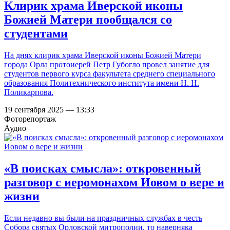
Клирик храма Иверской иконы
Божией Матери пообщался со
студентами
На днях клирик храма Иверской иконы Божией Матери
города Орла протоиерей Петр Губогло провел занятие для
студентов первого курса факультета среднего специального
образования Политехнического института имени Н. Н.
Поликарпова.
19 сентября 2025 — 13:33
Фоторепортаж
Аудио
«В поисках смысла»: откровенный
разговор с иеромонахом Иовом о вере и
жизни
Если недавно вы были на праздничных службах в честь
Собора святых Орловской митрополии, то наверняка