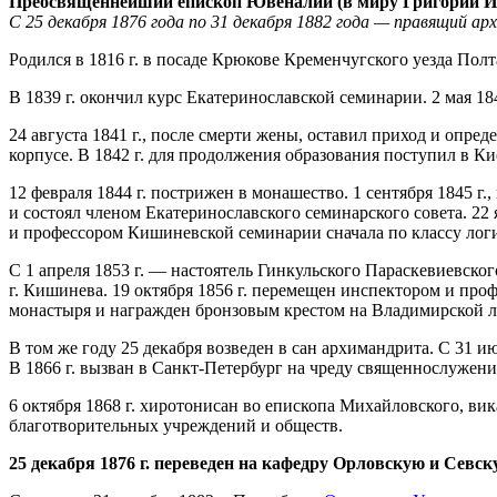
Преосвященнейший епископ Ювеналий (в миру Григорий 
С 25 декабря 1876 года по 31 декабря 1882 года — правящий ар
Родился в 1816 г. в посаде Крюкове Кременчугского уезда Пол
В 1839 г. окончил курс Екатеринославской семинарии. 2 мая 1
24 августа 1841 г., после смерти жены, оставил приход и опре
корпусе. В 1842 г. для продолжения образования поступил в 
12 февраля 1844 г. пострижен в монашество. 1 сентября 1845 г
и состоял членом Екатеринославского семинарского совета. 22 я
и профессором Кишиневской семинарии сначала по классу логик
С 1 апреля 1853 г. — настоятель Гинкульского Параскевиевског
г. Кишинева. 19 октября 1856 г. перемещен инспектором и про
монастыря и награжден бронзовым крестом на Владимирской ле
В том же году 25 декабря возведен в сан архимандрита. С 31
В 1866 г. вызван в Санкт-Петербург на чреду священнослужени
6 октября 1868 г. хиротонисан во епископа Михайловского, ви
благотворительных учреждений и обществ.
25 декабря 1876 г. переведен на кафедру Орловскую и Севс