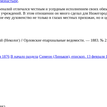
 монастыре
.
веналий отличался честным и усердным исполнением своих обяз
учреждений. В этом отношении он много сделал для Нижегородс
 ему духовенство не только в глазах местных прихожан, но и це
(Неколог) // Орловские епархиальные ведомости. — 1883. № 2
я 1876
В начало раздела
Симеон (Линьков), епископ. 13 февраля 
882