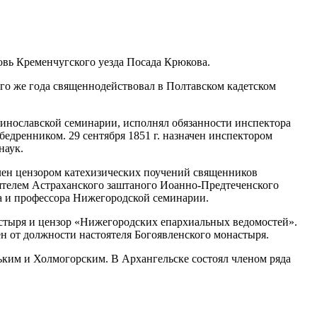
ковь Кременчугского уезда Посада Крюкова.
того же года священнодействовал в Полтавском кадетском
теринославской семинарии, исполнял обязанности инспектора
абедренником. 29 сентября 1851 г. назначен инспектором
наук.
делен цензором катехизических поучений священников
тоятелем Астраханского заштаного Иоанно-Предтеченского
ра и профессора Нижегородской семинарии.
настыря и цензор «Нижегородских епархиальных ведомостей».
ен от должности настоятеля Богоявленского монастыря.
льким и Холмогорским. В Архангельске состоял членом ряда