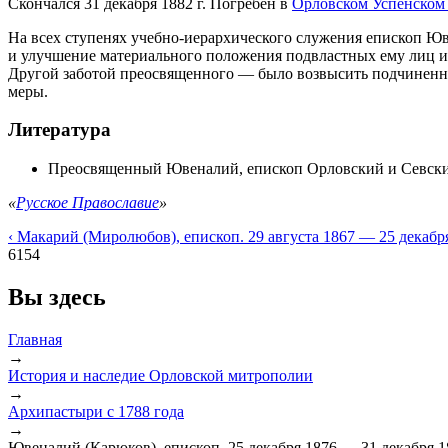
Скончался 31 декабря 1882 г. Погребен в
Орловском Успенском
На всех ступенях учебно-иерархического служения епископ Ю
и улучшение материального положения подвластных ему лиц и 
Другой заботой преосвященного — было возвысить подчиненное
меры.
Литература
Преосвященный Ювеналий, епископ Орловский и Севский 
«
Русское Православие
»
‹ Макарий (Миролюбов), епископ. 29 августа 1867 — 25 декабр
6154
Вы здесь
Главная
→
История и наследие Орловской митрополии
→
Архипастыри с 1788 года
→
Ювеналий (Карюков), епископ. 25 декабря 1876 — 31 декабря 1