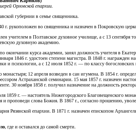
Иванович Карюков)
хиерей Орловской епархии.
тавской губернии в семье священника.
840 г. рукоположен во священника и назначен в Покровскую цер
делен учителем в Полтавское духовное училище, а с 13 сентября 
Киевскую духовную академию.
., по окончании курса академии, занял должность учителя в Ека
нваря 1846 г. удостоен степени магистра. В 1848 г. награжден н
и и психологии, а с 12 июля 1852 г. — по классу богословских 
о монастыря; 12 апреля возведен в сан игумена. В 1854 г. опре
фессором Астраханской семинарии. 15 мая 1857 г. назначен нас
нте. 30 ноября 1858 г. получил назначение на должность ректо
 июля 1859 г. — настоятель Нижегородского Благовещенского мо
я и проповеди слова Божия. В 1867 г., согласно прошению, увол
кария Рязянской епархии. В 1871 г. назначен епископом Арханге
кую
, где и оставался до самой смерти.