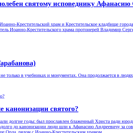
молебен святому исповеднику Афанасию
оанно-Крестительский храм и Крестительское кладбище города 
ятель Иоанно-Крестительского храма протоиерей Владимир Серг
Тарабанова)
не только в учебниках и монументах. Она продолжается в людях,
ле канонизации святого?
дали долгие годы: был прославлен блаженный Христа ради юрод
адолго до канонизации люди шли к Афанасию Андреевичу за сов
ще Орла, рядом с Иоанно-Крестительским храмом.