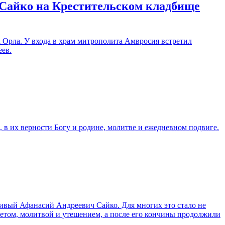
 Сайко на Крестительском кладбище
Орла. У входа в храм митрополита Амвросия встретил
еев.
 в их верности Богу и родине, молитве и ежедневном подвиге.
ивый Афанасий Андреевич Сайко. Для многих это стало не
етом, молитвой и утешением, а после его кончины продолжили