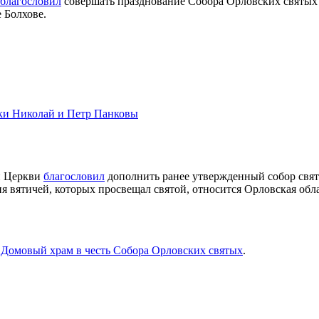
благословил
совершать празднование Собора Орловских святых е
е Болхове.
ки Николай и Петр Панковы
й Церкви
благословил
дополнить ранее утвержденный собор св
ния вятичей, которых просвещал святой, относится Орловская об
т
Домовый храм в честь Собора Орловских святых
.