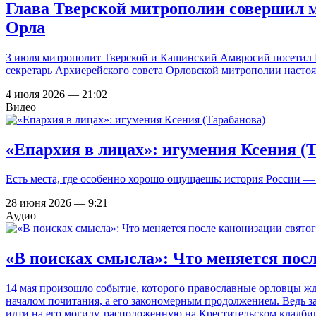
Глава Тверской митрополии совершил 
Орла
3 июля митрополит Тверской и Кашинский Амвросий посетил И
секретарь Архиерейского совета Орловской митрополии насто
4 июля 2026 — 21:02
Видео
«Епархия в лицах»: игумения Ксения (
Есть места, где особенно хорошо ощущаешь: история России — 
28 июня 2026 — 9:21
Аудио
«В поисках смысла»: Что меняется пос
14 мая произошло событие, которого православные орловцы ж
началом почитания, а его закономерным продолжением. Ведь з
идти на его могилу, расположенную на Крестительском кладби