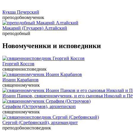
Кукша Печерский
преподобномученик
Макарий (Глухарев) Алтайский
преподобный
Новомученики и исповедники
Георгий Коссов
cвященноисповедник
Иоанн Карабанов
священномученик
Иоанн Панков, священномученик, и его сыновья Николай и Пё
Серафим (Остроумов), архиепископ
священномученик
Сергий (Сребрянский), архимандрит
преподобноисповедник