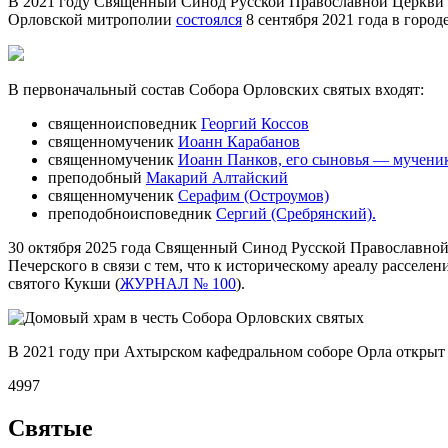
В 2021 году Священный Синод Русской Православной Церкви
Орловской митрополии
состоялся
8 сентября 2021 года в город
В первоначальный состав Собора Орловских святых входят:
священноисповедник
Георгий Коссов
священномученик
Иоанн Карабанов
священномученик
Иоанн Панков, его сыновья — мучени
преподобный
Макарий Алтайский
священномученик
Серафим (Остроумов)
преподобноисповедник
Сергий (Сребрянский).
30 октября 2025 года Священный Синод Русской Православно
Печерского в связи с тем, что к историческому ареалу расселе
святого Кукши (
ЖУРНАЛ № 100
).
В 2021 году при Ахтырском кафедральном соборе Орла откры
4997
Святые