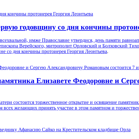
рвую годовщину со дня кончины протои
всехвальной, имже Православие утвердися, день памяти равноа
пископа Верейского, митрополит Орловский и Болховский Тихо
не со дня
кончины протоиерея Георгия Леонтьева
.
памятника Елизавете Феодоровне и Сер
атери состоится торжественное открытие и освящение памятник
 всех желающих принять участие в этом памятном и торжестве