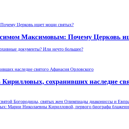
аксимом Максимовым: Почему Церковь и
 Архивные документы? Или нечто большее?
 Кирилловых, сохранивших наследие свя
есвятой Богородицы, святых жен Олимпиады диакониссы и Евпра
ых: Марии Николаевны Кирилловой, первого биографа блаженног