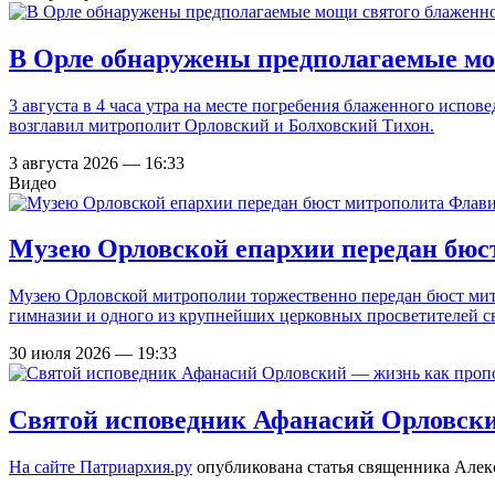
В Орле обнаружены предполагаемые мо
3 августа в 4 часа утра на месте погребения блаженного испо
возглавил митрополит Орловский и Болховский Тихон.
3 августа 2026 — 16:33
Видео
Музею Орловской епархии передан бюс
Музею Орловской митрополии торжественно передан бюст мит
гимназии и одного из крупнейших церковных просветителей с
30 июля 2026 — 19:33
Святой исповедник Афанасий Орловски
На сайте
Патриархия.ру
опубликована статья священника Алек