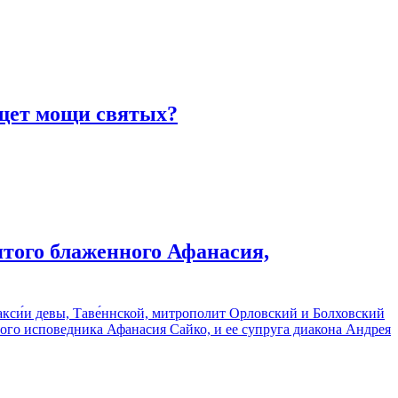
щет мощи святых?
того блаженного Афанасия,
кси́и девы, Таве́ннской, митрополит Орловский и Болховский
о исповедника Афанасия Сайко, и ее супруга диакона Андрея