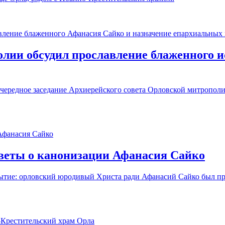
лии обсудил прославление блаженного 
чередное заседание Архиерейского совета Орловской митропол
тветы о канонизации Афанасия Сайко
ытие: орловский юродивый Христа ради Афанасий Сайко был при