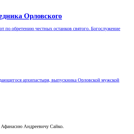
едника Орловского
бот по обретению честных останков святого. Богослужение
ыдающегося архипастыря, выпускника Орловской мужской
у Афанасию Андреевичу Сайко.