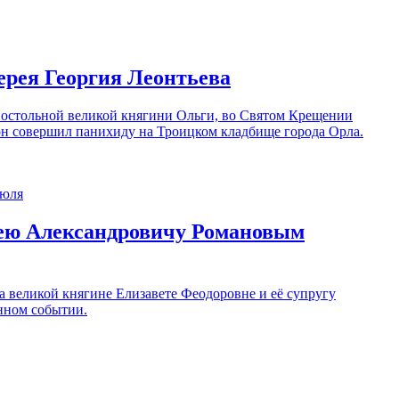
ерея Георгия Леонтьева
постольной великой княгини Ольги, во Святом Крещении
н совершил панихиду на Троицком кладбище города Орла.
гею Александровичу Романовым
а великой княгине Елизавете Феодоровне и её супругу
нном событии.