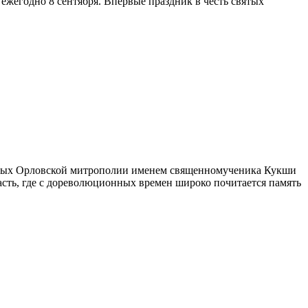
жегодно 8 сентября. Впервые праздник в честь святых
ятых Орловской митрополии именем священномученика Кукши
ласть, где с дореволюционных времен широко почитается память