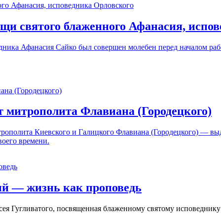
щи святого блаженного Афанасия, испов
ведника Афанасия Сайко был совершен молебен перед началом ра
т митрополита Флавиана (Городецкого)
рополита Киевского и Галицкого Флавиана (Городецкого) — в
воего времени.
й — жизнь как проповедь
сея Гугливатого, посвященная блаженному святому исповедник