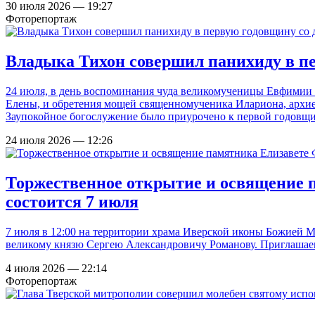
30 июля 2026 — 19:27
Фоторепортаж
Владыка Тихон совершил панихиду в пе
24 июля, в день воспоминания чуда великомученицы Евфимии 
Елены, и обретения мощей священномученика Илариона, архие
Заупокойное богослужение было приурочено к первой годовщи
24 июля 2026 — 12:26
Торжественное открытие и освящение 
состоится 7 июля
7 июля в 12:00 на территории храма Иверской иконы Божией М
великому князю Сергею Александровичу Романову. Приглашаем
4 июля 2026 — 22:14
Фоторепортаж