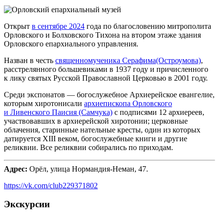
Открыт
в сентябре 2024
года по благословению митрополита
Орловского и Болховского Тихона на втором этаже здания
Орловского епархиального управления.
Назван в честь
священномученика Серафима(Остроумова)
,
расстрелянного большевиками в 1937 году и причисленного
к лику святых Русской Православной Церковью в 2001 году.
Среди экспонатов — богослужебное Архиерейское евангелие,
которым хиротонисали
архиепископа Орловского
и Ливенского Паисия (Самчука)
с подписями 12 архиереев,
участвовавших в архиерейской хиротонии; церковные
облачения, старинные нательные кресты, один из которых
датируется XIII веком, богослужебные книги и другие
реликвии. Все реликвии собирались по приходам.
Адрес:
Орёл, улица Нормандия-Неман, 47.
https://vk.com/club229371802
Экскурсии