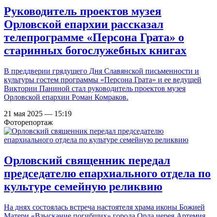
Руководитель проектов музея
Орловской епархии рассказал
телепрограмме «Персона Грата» о
старинных богослужебных книгах
В преддверии грядущего Дня Славянской письменности и
культуры гостем программы «Персона Грата» и ее ведущей
Виктории Паниной стал руководитель проектов музея
Орловской епархии Роман Комраков.
21 мая 2025 — 15:19
Фоторепортаж
Орловский священник передал
председателю епархиального отдела по
культуре семейную реликвию
На днях состоялась встреча настоятеля храма иконы Божией
Матери «Взыскание погибших» города Орла иерея Артемия