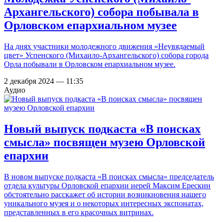
Архангельского) собора побывала в
Орловском епархиальном музее
На днях участники молодежного движения «Неувядаемый
цвет» Успенского (Михаило-Архангельского) собора города
Орла побывали в Орловском епархиальном музее.
2 декабря 2024 — 11:35
Аудио
Новый выпуск подкаста «В поисках
смысла» посвящен музею Орловской
епархии
В новом выпуске подкаста «В поисках смысла» председатель
отдела культуры Орловской епархии иерей Максим Ерескин
обстоятельно расскажет об истории возникновения нашего
уникального музея и о некоторых интересных экспонатах,
представленных в его красочных витринах.