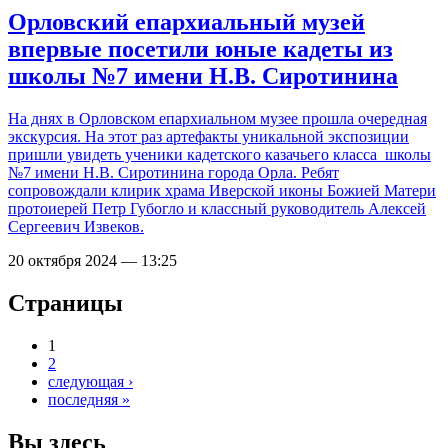
Орловский епархиальный музей
впервые посетили юные кадеты из
школы №7 имени Н.В. Сиротинина
На днях в Орловском епархиальном музее прошла очередная
экскурсия. На этот раз артефакты уникальной экспозиции
пришли увидеть ученики кадетского казачьего класса школы
№7 имени Н.В. Сиротинина города Орла. Ребят
сопровождали клирик храма Иверской иконы Божией Матери
протоиерей Петр Губогло и классный руководитель Алексей
Сергеевич Извеков.
20 октября 2024 — 13:25
Страницы
1
2
следующая ›
последняя »
Вы здесь