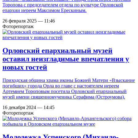
Торопова с председателем отдела по культуре Орловской
епархии иереем Максимом Ерескиным.
26 февраля 2025 — 11:46
Фоторепортаж
Орловский епархиальный музей
оставил неизгладимые впечатления у
новых гостей
Приходская община храма иконы Божией Матери «Взыскание
погибших» города Орла во главе с настоятелем иереем
Артемием Тороповым посетила Орловский епархиальный
музей имени священномученика Серафима (Остроумова).
16 декабря 2024 — 14:45
Фоторепортаж
Молодежка Успенского (Михаило-