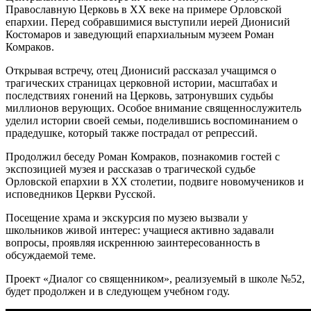
Православную Церковь в XX веке на примере Орловской
епархии. Перед собравшимися выступили иерей Дионисий
Костомаров и заведующий епархиальным музеем Роман
Комраков.
Открывая встречу, отец Дионисий рассказал учащимся о
трагических страницах церковной истории, масштабах и
последствиях гонений на Церковь, затронувших судьбы
миллионов верующих. Особое внимание священнослужитель
уделил истории своей семьи, поделившись воспоминанием о
прадедушке, который также пострадал от репрессий.
Продолжил беседу Роман Комраков, познакомив гостей с
экспозицией музея и рассказав о трагической судьбе
Орловской епархии в XX столетии, подвиге новомучеников и
исповедников Церкви Русской.
Посещение храма и экскурсия по музею вызвали у
школьников живой интерес: учащиеся активно задавали
вопросы, проявляя искреннюю заинтересованность в
обсуждаемой теме.
Проект «Диалог со священником», реализуемый в школе №52,
будет продолжен и в следующем учебном году.