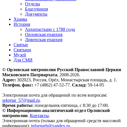
Отделы
Благочиния
Документы
Храмы
История
Архипастыри с 1788 года
Орловская епархия
Ливенская епархия
Святые
Святыни
Музей
Для СМИ
© Орловская митрополия Русской Православной Церкви
Московского Патриархата
, 2008-2026.
Адрес:
302023, Россия, Орёл, Монастырская площадь, д. 1.
Телефон, факс:
+7 (4862) 47-52-77.
Склад:
59-14-95
Электронная почта для обращений по всем вопросам:
sekretar_57@mail.ru
.
Время работы:
понедельник-пятница, с 8:30 до 17:00.
© Информационно-аналитический отдел Орловской
митрополии
.
Контакты
.
Электронная почта (только для обращений средств массовой
информации):
infoeparh@yandex.ru
.