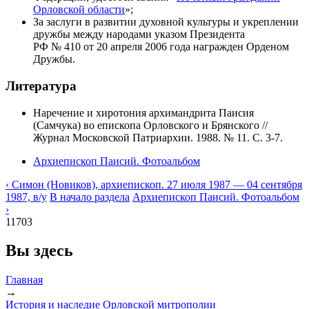
Орловской области
»;
За заслуги в развитии духовной культуры и укреплении
дружбы между народами указом Президента
РФ № 410 от 20 апреля 2006 года награжден Орденом
Дружбы.
Литература
Наречение и хиротония архимандрита Паисия
(Самчука) во епископа Орловского и Брянского //
Журнал Московской Патриархии. 1988. № 11. С. 3-7.
Архиепископ Паисий. Фотоальбом
‹ Симон (Новиков), архиепископ. 27 июля 1987 — 04 сентября
1987, в/у
В начало раздела
Архиепископ Паисий. Фотоальбом
›
11703
Вы здесь
Главная
→
История и наследие Орловской митрополии