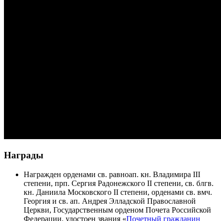
Награды
Награжден орденами св. равноап. кн. Владимира III
степени, прп. Сергия Радонежского II степени, св. блгв.
кн. Даниила Московского II степени, орденами св. вмч.
Георгия и св. ап. Андрея Элладской Православной
Церкви, Государственным орденом Почета Российской
Федерации, удостоен звания «
Почетный гражданин