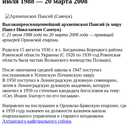
июля 1988 — 20 марта 2008
Высокопреосвященнейший архиепископ Паисий (в миру
Павел Николаевич Самчук)
С 21 июля 1988 года по 20 марта 2008 года — правящий
архиерей Орловской епархии.
Родился 15 августа 1930 г. в с. Богдановка Корецкого района
Ровенской области Украины (С 1920 по 1939 год Ровенская
область была частью Волынского воеводства Польши).
После окончания средней школы в 1947 поступил
послушником в Успенскую Почаевскую лавру.
В 1950 поступил в Ленинградскую духовную семинарию,
затем в Ленинградскую духовную академию, которую
окончил в 1959 со степенью кандидата богословия на тему:
«Свт. Иоанн Златоуст по его письмам».
Направлен на послушание в Орловско-Брянскую епархию, где
в 1959 году назначен на должности казначея-завхоза
епархиального управления и старшего иподиакона
Ахтырского кафедрального собора
.