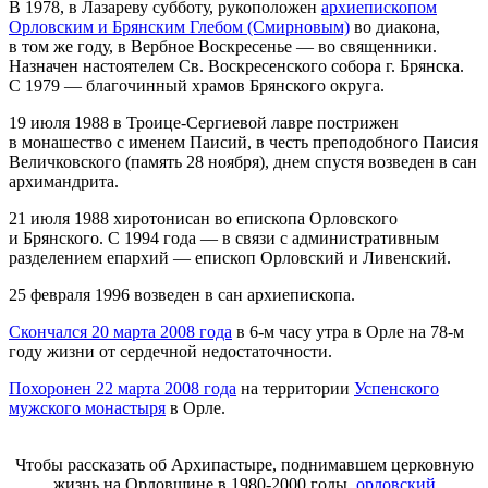
В 1978, в Лазареву субботу, рукоположен
архиепископом
Орловским и Брянским Глебом (Смирновым)
во диакона,
в том же году, в Вербное Воскресенье — во священники.
Назначен настоятелем Св. Воскресенского собора г. Брянска.
С 1979 — благочинный храмов Брянского округа.
19 июля 1988 в Троице-Сергиевой лавре пострижен
в монашество с именем Паисий, в честь преподобного Паисия
Величковского (память 28 ноября), днем спустя возведен в сан
архимандрита.
21 июля 1988 хиротонисан во епископа Орловского
и Брянского. С 1994 года — в связи с административным
разделением епархий — епископ Орловский и Ливенский.
25 февраля 1996 возведен в сан архиепископа.
Скончался 20 марта 2008 года
в 6-м часу утра в Орле на 78-м
году жизни от сердечной недостаточности.
Похоронен 22 марта 2008 года
на территории
Успенского
мужского монастыря
в Орле.
Чтобы рассказать об Архипастыре, поднимавшем церковную
жизнь на Орловщине в 1980-2000 годы,
орловский