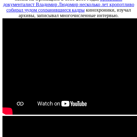
документалист Владимир Людомир несколько лет кропотливо
собирал чудом сохранившиеся кадры
кинохроники, изучал
архивы, записывал многочисленные интервью.