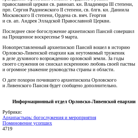
православной церкви св. равноап. кн. Владимира III степени,
прп. Сергия Радонежского II степени, св. блгв. кн. Даниила
Московского II степени, Ордена св. вмч. Георгия
и св. ап. Андрея Элладской Православной Церкви.
Последнее свое богослужение архиепископ Паисий совершил
на Прощенное воскресенье 9 марта.
Новопреставленный архиепископ Паисий вошел в историю
Орловско-Ливенской епархии как неутомимый труженик
в деле духовного возрождению орловской земли. За годы
своего служения он снискал искреннюю любовь своей паствы
и огромное уважение руководства страны и области.
О дате похорон почившего архиепископа Орловского
и Ливенского Паисия будет сообщено дополнительно.
Информационный отдел Орловско-Ливенской епархии
Рубрики:
Архипастырь: богослужения и мероприятия
Поминовение усопших
4719