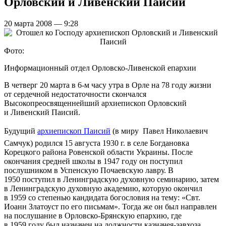
Орловский и Ливенский Паисий
20 марта 2008 — 9:28
Фото:
Информационный отдел Орловско-Ливенской епархии
В четверг 20 марта в
6-м
часу утра в Орле на 78 году жизни
от сердечной недостаточности скончался
Высокопреосвященнейший архиепископ Орловский
и Ливенский Паисий.
Будущий
архиепископ Паисий
(в миру  Павел Николаевич
Самчук) родился 15 августа 1930 г. в селе Богдановка
Корецкого района Ровенской области Украины. После
окончания средней школы в 1947 году он поступил
послушником в Успенскую Почаевскую лавру. В
1950 поступил в Ленинградскую духовную семинарию, затем
в Ленинградскую духовную академию, которую окончил
в 1959 со степенью кандидата богословия на тему: «Свт.
Иоанн Златоуст по его письмам». Тогда же он был направлен
на послушание в Орловско-Брянскую епархию, где
в 1959 году был назначен на должности казначея-завхоза