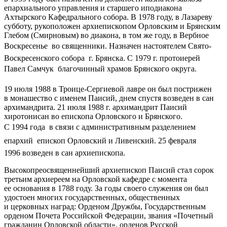
епархиального управления и старшего иподиакона
Ахтырского Кафедрального собора. В 1978 году, в Лазареву
субботу, рукоположен архиепископом Орловским и Брянским
Глебом (Смирновым) во диакона, в том же году, в Вербное
Воскресенье  во священники. Назначен настоятелем Свято-
Воскресенского собора г. Брянска. С 1979 г. протоиерей
Павел Самчук  благочинный храмов Брянского округа.
19 июля 1988 в Троице-Сергиевой лавре он был пострижен
в монашество с именем Паисий, днем спустя возведен в сан
архимандрита. 21 июля 1988 г. архимандрит Паисий
хиротонисан во епископа Орловского и Брянского.
С 1994 года  в связи с административным разделением
епархий  епископ Орловский и Ливенский. 25 февраля
1996 возведен в сан архиепископа.
Высокопреосвященнейший архиепископ Паисий стал сорок
третьим архиереем на Орловской кафедре с момента
ее основания в 1788 году. За годы своего служения он был
удостоен многих государственных, общественных
и церковных наград: Орденом Дружбы, Государственным
орденом Почета Российской Федерации, звания «Почетный
гражданин Орловской области», орденов Русской