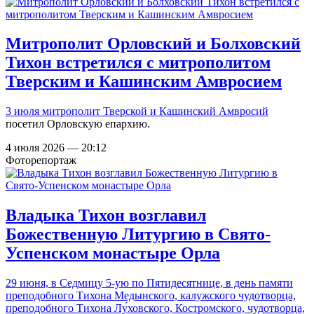
Митрополит Орловский и Болховский
Тихон встретился с митрополитом
Тверским и Кашинским Амвросием
3 июля
митрополит Тверской и Кашинский Амвросий
посетил Орловскую епархию.
4 июля 2026 — 20:12
Фоторепортаж
Владыка Тихон возглавил
Божественную Литургию в Свято-
Успенском монастыре Орла
29 июня, в Седмицу 5-ую по Пятидесятнице, в день памяти
преподобного Тихона Медынского, калужского чудотворца,
преподобного Тихона Лу́ховского, Костромского, чудотворца,