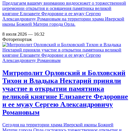
Предлагаем вашему вниманию видеосюжет о торжественной
церемонии открытия и освящения памятника великой
княгине Елизавете Федоровне и ее мужу Сергею
Александровичу Романовым на территории храма Иверской
иконы Божией Матери города Орла.
8 июля 2026 — 16:32
Фоторепортаж
Митрополит Орловский и Болховский
Тихон и Владыка Нектарий приняли
участие в открытии памятника
великой княгине Елизавете Федоровне
и ее мужу Сергею Александровичу
Романовым
Сегодня на территории храма Иверской иконы Божией
Матери города Орла состоялось торжественное открытие и