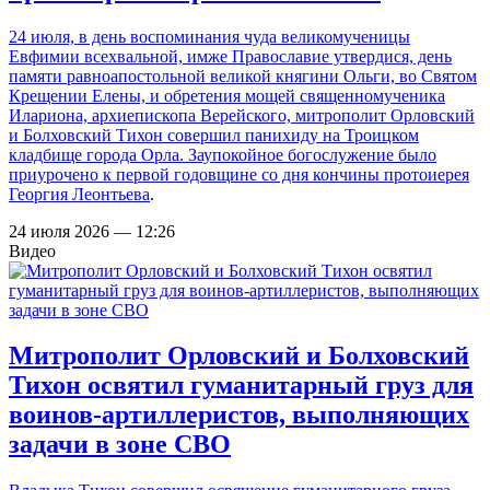
24 июля, в день воспоминания чуда великомученицы
Евфимии всехвальной, имже Православие утвердися, день
памяти равноапостольной великой княгини Ольги, во Святом
Крещении Елены, и обретения мощей священномученика
Илариона, архиепископа Верейского, митрополит Орловский
и Болховский Тихон совершил панихиду на Троицком
кладбище города Орла. Заупокойное богослужение было
приурочено к первой годовщине со дня
кончины протоиерея
Георгия Леонтьева
.
24 июля 2026 — 12:26
Видео
Митрополит Орловский и Болховский
Тихон освятил гуманитарный груз для
воинов-артиллеристов, выполняющих
задачи в зоне СВО