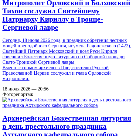
Митрополит Орловский и Болховский
Тихон сослужил Святейшему
Патриарху Кириллу в Троице-
Сергиевой лавре
Сегодня, 18 июля 2026 года, в праздник обретения честных
мощей преподобного Сергпия, игумена Радонежского (1422),
Святейший Патриарх Московский и всея Руси Кирилл
совершил Божественную литургию на Соборной площади
Свято-Троицкой Сергиевой лавры.
Вместе с сонмом архиереев Предстоятелю Русской
Православной Церкви сослужил и глава Орловской
митрополии.
18 июля 2026 — 20:56
Фоторепортаж
Архиерейская Божественная литургия
в день престольного праздника
Ахтырского кафедрального собора