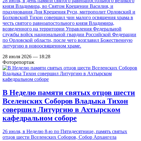
28 июля, в день памяти святого равноапостольного великого
князя Владимира, во Святом Крещении Василия, и
празднования Дня Крещения Руси, митрополит Орловский и
Болховский Тихон совершил чин малого освящения храма в
честь святого равноапостольного князя Владимира,
возведенного на территории Управления Федеральной
службы войск национальной гвардии Российской Федерации
по Орловской области, после чего возглавил Божественную
литургию в новоосвященном храме.
28 июля 2026 — 18:28
Фоторепортаж
В Неделю памяти святых отцов шести
Вселенских Соборов Владыка Тихон
совершил Литургию в Ахтырском
кафедральном соборе
26 июля, в Неделю 8-ю по Пятидесятнице, память святых
отцов шести Вселенских Соборов, Собор Архангела