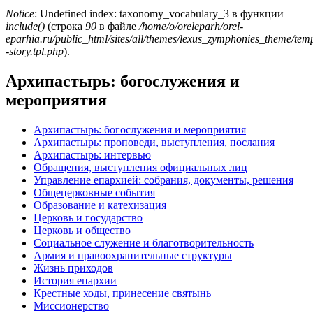
Notice
: Undefined index: taxonomy_vocabulary_3 в функции
include()
(строка
90
в файле
/home/o/oreleparh/orel-
eparhia.ru/public_html/sites/all/themes/lexus_zymphonies_theme/tem
-story.tpl.php
).
Архипастырь: богослужения и
мероприятия
Архипастырь: богослужения и мероприятия
Архипастырь: проповеди, выступления, послания
Архипастырь: интервью
Обращения, выступления официальных лиц
Управление епархией: собрания, документы, решения
Общецерковные события
Образование и катехизация
Церковь и государство
Церковь и общество
Социальное служение и благотворительность
Армия и правоохранительные структуры
Жизнь приходов
История епархии
Крестные ходы, принесение святынь
Миссионерство