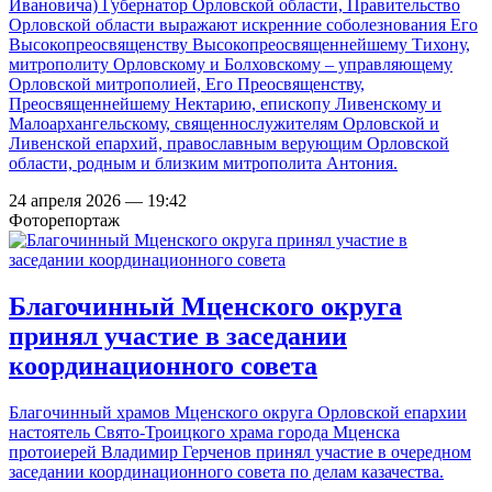
Ивановича) Губернатор Орловской области, Правительство
Орловской области выражают искренние соболезнования Его
Высокопреосвященству Высокопреосвященнейшему Тихону,
митрополиту Орловскому и Болховскому – управляющему
Орловской митрополией, Его Преосвященству,
Преосвященнейшему Нектарию, епископу Ливенскому и
Малоархангельскому, священнослужителям Орловской и
Ливенской епархий, православным верующим Орловской
области, родным и близким митрополита Антония.
24 апреля 2026 — 19:42
Фоторепортаж
Благочинный Мценского округа
принял участие в заседании
координационного совета
Благочинный храмов Мценского округа Орловской епархии
настоятель Свято-Троицкого храма города Мценска
протоиерей Владимир Герченов принял участие в очередном
заседании координационного совета по делам казачества.