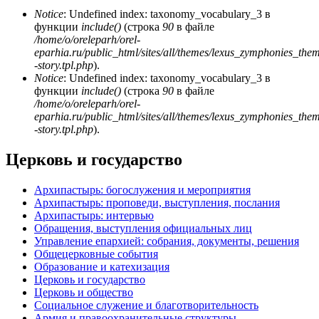
Notice
: Undefined index: taxonomy_vocabulary_3 в
функции
include()
(строка
90
в файле
/home/o/oreleparh/orel-
eparhia.ru/public_html/sites/all/themes/lexus_zymphonies_the
-story.tpl.php
).
Notice
: Undefined index: taxonomy_vocabulary_3 в
функции
include()
(строка
90
в файле
/home/o/oreleparh/orel-
eparhia.ru/public_html/sites/all/themes/lexus_zymphonies_the
-story.tpl.php
).
Церковь и государство
Архипастырь: богослужения и мероприятия
Архипастырь: проповеди, выступления, послания
Архипастырь: интервью
Обращения, выступления официальных лиц
Управление епархией: собрания, документы, решения
Общецерковные события
Образование и катехизация
Церковь и государство
Церковь и общество
Социальное служение и благотворительность
Армия и правоохранительные структуры