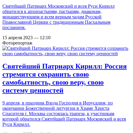
Святейший Патриарх Московский и всея Руси Кирилл
обратился к архипастырям, пастырям, диаконам,
монашествующим и всем верным чадам Русской
Православной Церкви с традиционным Пасхальным
посланием.
15 апреля 2023 — 12:10
Фоторепортаж
Святейший Патриарх Кирилл: Россия
стремится сохранить свою
самобытность, свою веру, свою
систему ценностей
9 апреля, в праздник Входа Господня в Иерусалим, по
окончании Божественной литургии в Храме Христа
Спасителя г. Москвы состоялась трапеза, к участникам
которой обратился Святейший Патриарх Московский и всея
Руси Кирилл.