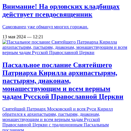
Внимание! На орловских кладбищах
действует псевдосвященник
Самозванец уже обманул многих горожан.
13 мая 2024 — 12:21
Пасхальное послание Святейшего
Патриарха Кирилла архипастырям,
пастырям, диаконам,
монашествующим и всем верным
чадам Русской Православной Церкви
Святейший Патриарх Московский и всея Руси Кирилл
обратился к архипастырям, пастырям, диаконам,
монашествующим и всем верным чадам Русской
Православной Церкви с традиционным Пасхальным
посланием.