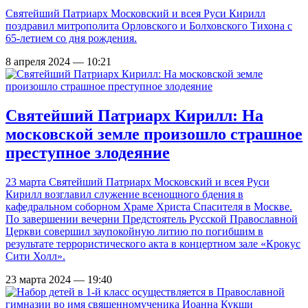
Святейший Патриарх Московский и всея Руси Кирилл
поздравил митрополита Орловского и Болховского Тихона с
65-летием со дня рождения.
8 апреля 2024 — 10:21
Святейший Патриарх Кирилл: На
московской земле произошло страшное
преступное злодеяние
23 марта Святейший Патриарх Московский и всея Руси
Кирилл возглавил служение всенощного бдения в
кафедральном соборном Храме Христа Спасителя в Москве.
По завершении вечерни Предстоятель Русской Православной
Церкви совершил заупокойную литию по погибшим в
результате террористического акта в концертном зале «Крокус
Сити Холл».
23 марта 2024 — 19:40