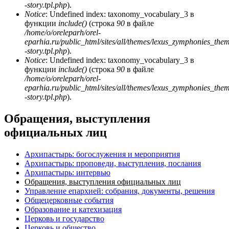
-story.tpl.php
).
Notice
: Undefined index: taxonomy_vocabulary_3 в
функции
include()
(строка
90
в файле
/home/o/oreleparh/orel-
eparhia.ru/public_html/sites/all/themes/lexus_zymphonies_the
-story.tpl.php
).
Notice
: Undefined index: taxonomy_vocabulary_3 в
функции
include()
(строка
90
в файле
/home/o/oreleparh/orel-
eparhia.ru/public_html/sites/all/themes/lexus_zymphonies_the
-story.tpl.php
).
Обращения, выступления
официальных лиц
Архипастырь: богослужения и мероприятия
Архипастырь: проповеди, выступления, послания
Архипастырь: интервью
Обращения, выступления официальных лиц
Управление епархией: собрания, документы, решения
Общецерковные события
Образование и катехизация
Церковь и государство
Церковь и общество