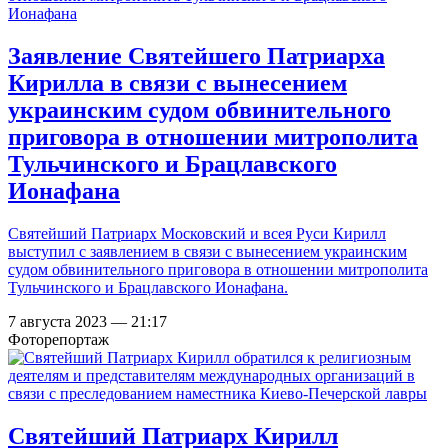
Заявление Святейшего Патриарха
Кирилла в связи с вынесением
украинским судом обвинительного
приговора в отношении митрополита
Тульчинского и Брацлавского
Ионафана
Святейший Патриарх Московский и всея Руси Кирилл
выступил с заявлением в связи с вынесением украинским
судом обвинительного приговора в отношении митрополита
Тульчинского и Брацлавского Ионафана.
7 августа 2023 — 21:17
Фоторепортаж
Святейший Патриарх Кирилл