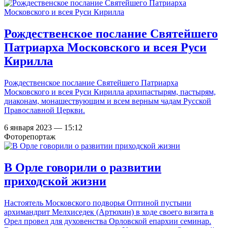
Рождественское послание Святейшего
Патриарха Московского и всея Руси
Кирилла
Рождественское послание Святейшего Патриарха
Московского и всея Руси Кирилла архипастырям, пастырям,
диаконам, монашествующим и всем верным чадам Русской
Православной Церкви.
6 января 2023 — 15:12
Фоторепортаж
В Орле говорили о развитии
приходской жизни
Настоятель Московского подворья Оптиной пустыни
архимандрит Мелхиседек (Артюхин) в ходе своего визита в
Орел провел для духовенства Орловской епархии семинар.