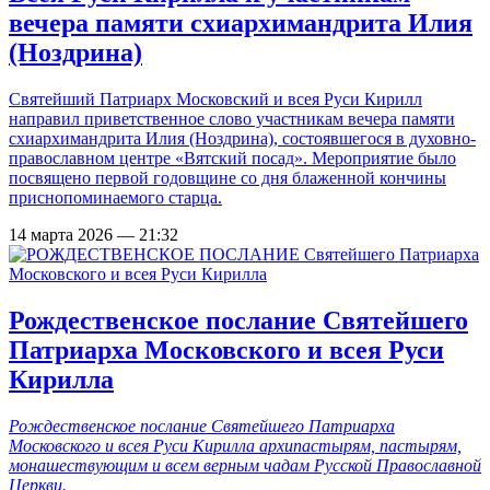
вечера памяти схиархимандрита Илия
(Ноздрина)
Святейший Патриарх Московский и всея Руси Кирилл
направил приветственное слово участникам вечера памяти
схиархимандрита Илия (Ноздрина), состоявшегося в духовно-
православном центре «Вятский посад». Мероприятие было
посвящено первой годовщине со дня блаженной кончины
приснопоминаемого старца.
14 марта 2026 — 21:32
Рождественское послание Святейшего
Патриарха Московского и всея Руси
Кирилла
Рождественское послание Святейшего Патриарха
Московского и всея Руси Кирилла архипастырям, пастырям,
монашествующим и всем верным чадам Русской Православной
Церкви.