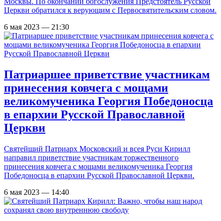
Москвы. По окончании богослужения Предстоятель Русской
Церкви обратился к верующим с Первосвятительским словом.
6 мая 2023 — 21:30
Патриаршее приветствие участникам
принесения ковчега с мощами
великомученика Георгия Победоносца
в епархии Русской Православной
Церкви
Святейший Патриарх Московский и всея Руси Кирилл
направил приветствие участникам торжественного
принесения ковчега с мощами великомученика Георгия
Победоносца в епархии Русской Православной Церкви.
6 мая 2023 — 14:40