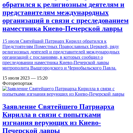
обратился к религиозным деятелям и
представителям международных
организаций в связи с преследованием
наместника Киево-Печерской лавры
15 июля Святейший Патриарх Кирилл обратился к
Предстоятелям Поместных Православных Церквей, ряду
религиозных деятелей и представителей международных
организаций с посланиями, в которых сообщил о
преследовании наместника Киево-Печерской лавры
митрополита Вышгородского и Чернобыльского Павла.
15 июля 2023 — 15:20
Фоторепортаж
Заявление Святейшего Патриарха
Кирилла в связи с попытками
изгнания верующих из Киево-
Печерской лавры