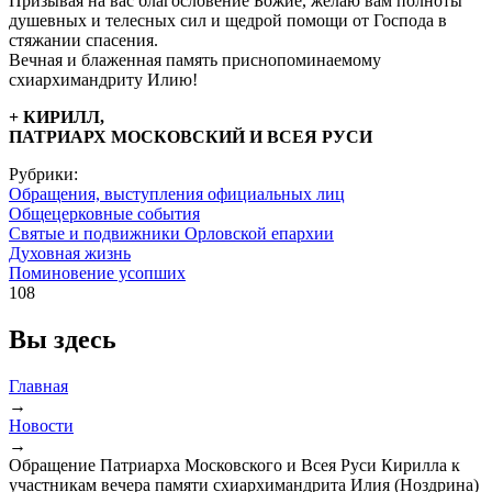
Призывая на вас благословение Божие, желаю вам полноты
душевных и телесных сил и щедрой помощи от Господа в
стяжании спасения.
Вечная и блаженная память приснопоминаемому
схиархимандриту Илию!
+ КИРИЛЛ,
ПАТРИАРХ МОСКОВСКИЙ И ВСЕЯ РУСИ
Рубрики:
Обращения, выступления официальных лиц
Общецерковные события
Святые и подвижники Орловской епархии
Духовная жизнь
Поминовение усопших
108
Вы здесь
Главная
→
Новости
→
Обращение Патриарха Московского и Всея Руси Кирилла к
участникам вечера памяти схиархимандрита Илия (Ноздрина)