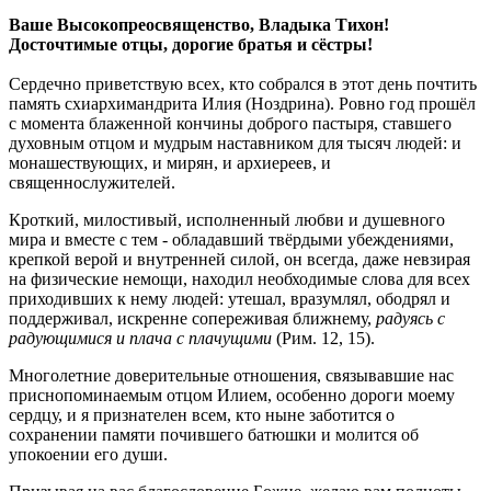
Ваше Высокопреосвященство, Владыка Тихон!
Досточтимые отцы, дорогие братья и сёстры!
Сердечно приветствую всех, кто собрался в этот день почтить
память схиархимандрита Илия (Ноздрина). Ровно год прошёл
с момента блаженной кончины доброго пастыря, ставшего
духовным отцом и мудрым наставником для тысяч людей: и
монашествующих, и мирян, и архиереев, и
священнослужителей.
Кроткий, милостивый, исполненный любви и душевного
мира и вместе с тем - обладавший твёрдыми убеждениями,
крепкой верой и внутренней силой, он всегда, даже невзирая
на физические немощи, находил необходимые слова для всех
приходивших к нему людей: утешал, вразумлял, ободрял и
поддерживал, искренне сопереживая ближнему,
радуясь с
радующимися и плача с плачущими
(Рим. 12, 15).
Многолетние доверительные отношения, связывавшие нас
приснопоминаемым отцом Илием, особенно дороги моему
сердцу, и я признателен всем, кто ныне заботится о
сохранении памяти почившего батюшки и молится об
упокоении его души.