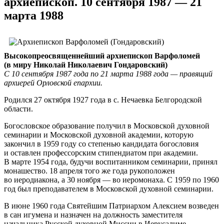
архиепископ. 10 сентября 1987 — 21
марта 1988
Высокопреосвященнейший архиепископ Варфоломей
(в миру Николай Николаевич Гондаровский)
С 10 сентября 1987 года по 21 марта 1988 года — правящий
архиерей Орловской епархии.
Родился 27 октября 1927 года в с. Нечаевка Белгородской
области.
Богословское образование получил в Московской духовной
семинарии и Московской духовной академии, которую
закончил в 1959 году со степенью кандидата богословия
и оставлен профессорским стипендиатом при академии.
В марте 1954 года, будучи воспитанником семинарии, принял
монашество. 18 апреля того же года рукоположен
во иеродиакона, а 30 ноября — во иеромонаха. С 1959 по 1960
год был преподавателем в Московской духовной семинарии.
В июне 1960 года Святейшим Патриархом Алексием возведен
в сан игумена и назначен на должность заместителя
начальника Русской духовной Миссии в Иерусалиме.