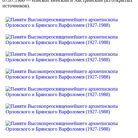
07.07.1966 — епископ Венский и Австрийский (из открытых
источников).