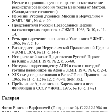
Нестле и церковно-научное и практическое значение
реконструированного им текста Евангелия от Матфея.
(Кандидатское сочинение).
Из жизни Русской духовной Миссии в Иерусалиме //
ЖМП. 1961, № 4, с. 29.
Представители Русской Православной Церкви
на святогорских торжествах // ЖМП. 1963, № 10, с. 11-
14.
Речь при наречении во епископа Угличского // ЖМП.
1965, № 7, с. 16.
Визит делегации Иерусалимской Православной Церкви
// ЖМП. 1974, № 11, с. 14-17.
Исторический визит Предстоятеля Русской Церкви
на Кипр // ЖМП. 1979, № 2, с. 55-60.
Интервью корреспонденту АПН в связи с поездкой
группы паломников на Афон // ЖМП. 1976, № 6, с. 2-4.
ХIХ съезд старокатоликов в Вене // Голос Православия.
1965, № 11, с. 11; № 12, с. 40-41 (нем. яз.).
Пребывание Архиепископа Карельского и всея
Финляндии в СССР // ЖМП. 1975, № 10, с. 17-21.
Галерея
Фото: Епископ Варфоломей (Гондаровский). С 22.12.1964 по