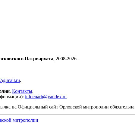
осковского Патриархата
, 2008-2026.
57@mail.ru
.
олии
.
Контакты
.
нформации):
infoeparh@yandex.ru
.
сылка на Официальный сайт Орловской митрополии обязательна
вской митрополии