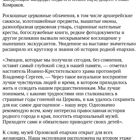
Комраков.
Роскошные церковные облачения, в том числе архиерейские
саккосы, золотошвейные предметы, вышитые иконы,
разнообразная церковная утварь, старинные нательные
кресты, богослужебные книги, редкие фотодокументы и
другие реликвии вызвали нескрываемое восхищение у
нынешних экскурсантов. Увиденное на выставке значительно
расширило их кругозор и знания об истории родной епархии.
«Эмоции, которые мы получили сегодня, без сомнения,
оставят самый глубокий след в нашей памяти, — отметил
настоятель Иоанно-Крестительского храма протоиерей
Владимир Сергеев, — Через такое визуальное восприятие
лучше чувствуешь людей и время, в котором приходилось
жить и созидать нашим предшественникам. Мы лучше
понимаем, с какими трудностями они сталкивались в
страшные годы гонений на Церковь, и как удалось сохранить
для нас самое драгоценное – нашу веру. Однозначно
рекомендую всем, кому интересна православная история
родного города и края, посетить епархиальный музей.
Приходите сами и обязательно приводите своих детей».
К слову, музей Орловской епархии открыт для всех
желающих. Наша экспозиция расположена на втором этаже