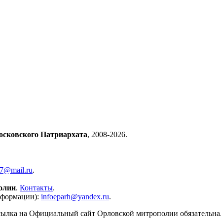
осковского Патриархата
, 2008-2026.
57@mail.ru
.
олии
.
Контакты
.
нформации):
infoeparh@yandex.ru
.
сылка на Официальный сайт Орловской митрополии обязательна