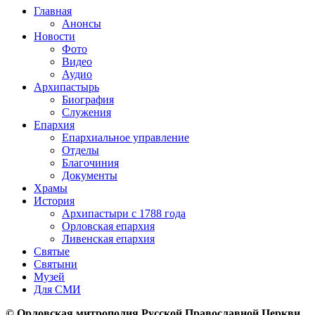
Главная
Анонсы
Новости
Фото
Видео
Аудио
Архипастырь
Биография
Служения
Епархия
Епархиальное управление
Отделы
Благочиния
Документы
Храмы
История
Архипастыри с 1788 года
Орловская епархия
Ливенская епархия
Святые
Святыни
Музей
Для СМИ
© Орловская митрополия Русской Православной Церкви