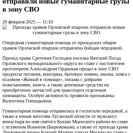
отправили новые гуманитарные грузы
в зону СВО
20 февраля 2025 — 11:10
Очередная гуманитарная помощь от приходских общин
храмов Орловской епархии отправлена бойцам передовой.
Приход храма Сретения Господня поселка Вятский Посад
Орловского муниципального округа во главе с настоятелем
протоиереем Александром Ординым предал в зону СВО
продукты питания, консервы, бытовую химию, иконы, пояса с
псалмом «Живый в помощи», письма с добрыми
пожеланиями, книги, а также денежные средства на
приобретение запчастей для транспорта отделения
химзащиты. Особую активность проявила прихожанка
Валентина Геннадьевна.
Гуманитарная помощь отправилась в госпитали передовой, а
также к юным жителям Луганской области от мужского
монастыря во имя святого Кукши Мценского района во главе
с игуменом Иоанном (Бирюковым), а также от прихода храма
Державной иконы Божией Матери города Москвы во главе с