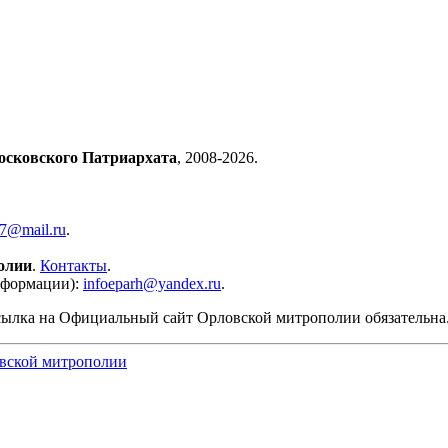
осковского Патриархата
, 2008-2026.
57@mail.ru
.
олии
.
Контакты
.
нформации):
infoeparh@yandex.ru
.
сылка на Официальный сайт Орловской митрополии обязательна
вской митрополии