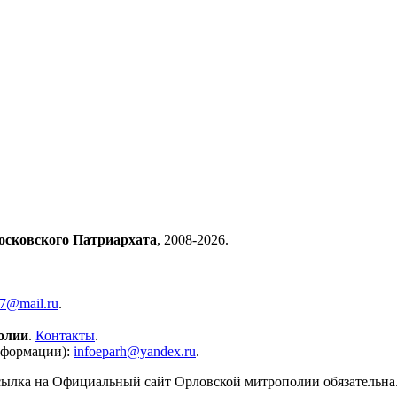
осковского Патриархата
, 2008-2026.
57@mail.ru
.
олии
.
Контакты
.
нформации):
infoeparh@yandex.ru
.
сылка на Официальный сайт Орловской митрополии обязательна