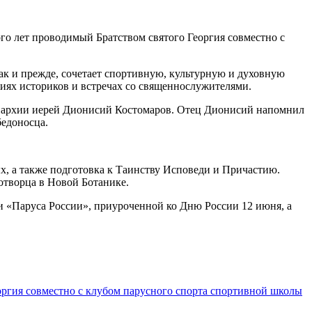
о лет проводимый Братством святого Георгия совместно с
 как и прежде, сочетает спортивную, культурную и духовную
циях историков и встречах со священнослужителями.
 епархии иерей Дионисий Костомаров. Отец Дионисий напомнил
бедоносца.
х, а также подготовка к Таинству Исповеди и Причастию.
отворца в Новой Ботанике.
ии «Паруса России», приуроченной ко Дню России 12 июня, а