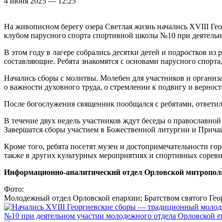
4 июня 2025 — 12:25
На живописном берегу озера Светлая жизнь начались XVIII Г
клубом парусного спорта спортивной школы №10 при деятельн
В этом году в лагере собрались десятки детей и подростков из
составляющие. Ребята знакомятся с основами парусного спорта
Начались сборы с молитвы. Молебен для участников и органи
о важности духовного труда, о стремлении к подвигу и вернос
После богослужения священник пообщался с ребятами, ответил 
В течение двух недель участников ждут беседы о православной
Завершатся сборы участием в Божественной литургии и Прича
Кроме того, ребята посетят музеи и достопримечательности г
также в других культурных мероприятиях и спортивных сорев
Информационно-аналитический отдел Орловской митропол
Фото:
Молодежный отдел Орловской епархии; Братством святого Гео