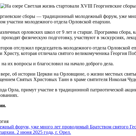
еоргиевские сборы — традиционный молодежный форум, уже мног
ом участии молодежного отдела Орловской епархии.
 различных орловских школ от 9 лет и старше. Программа сбора,
, проходят физическую подготовку, участвуют в экскурсиях, лек
заторов отслужил председатель молодежного отдела Орловской
ти Христу, которая отличала святого великомученика Георгия По
на их вопросы и благословил на начало доброго дела.
 вере, об истории Церкви на Орловщине, о жизни местных святы
щением Святых Христовых Таин в храме святителя Николая Чуд
орода Орла, примут участие в традиционной патриотической акц
нованиях.
ии.
ргия