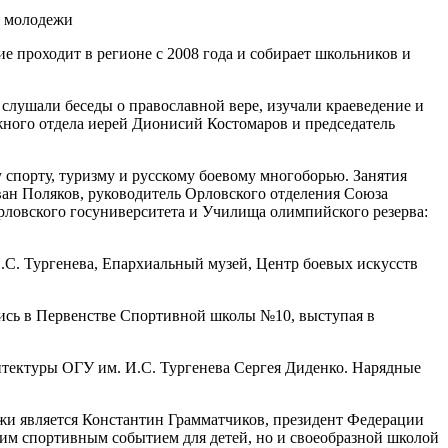
 проходит в регионе с 2008 года и собирает школьников и
 слушали беседы о православной вере, изучали краеведение и
ого отдела иерей Дионисий Костомаров и председатель
 спорту, туризму и русскому боевому многоборью. Занятия
ан Поляков, руководитель Орловского отделения Союза
рловского госуниверситета и Училища олимпийского резерва:
И.С. Тургенева, Епархиальный музей, Центр боевых искусств
ались в Первенстве Спортивной школы №10, выступая в
итектуры ОГУ им. И.С. Тургенева Сергея Диденко. Нарядные
жи является Константин Грамматчиков, президент Федерации
ким спортивным событием для детей, но и своеобразной школой