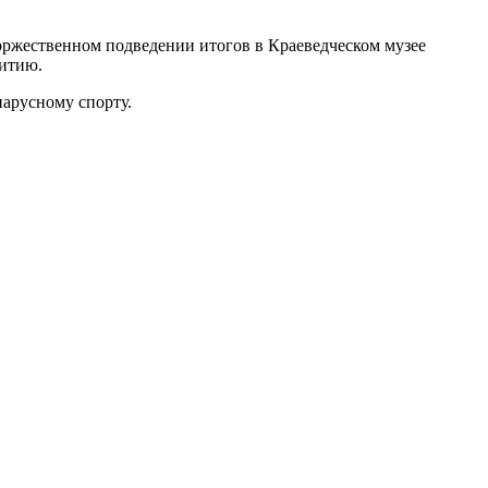
оржественном подведении итогов в Краеведческом музее
витию.
арусному спорту.