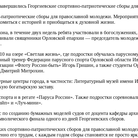
-патриотические сборы для православной молодежи. Мероприятие
комиться с историей и приобщаться к духовной жизни.
а, в течение двух недель ребята участвовали в богослужениях,
ивали священники Орловской епархии — председатель молодежн
.
 на озере «Светлая жизнь», где подростки обучалась парусному
вный тренер Федерации парусного спорта Орловской области Ив
изации «Флоту России-быть» Игорь Гришин, а также студенты О
и Дмитрий Митрохин.
турные центры города, в частности: Литературный музей имени 
кую богатырскую заставу.
 спорта и в регате «Паруса России». Также подростки соревнов
найп» и «Луч-мини».
с по созданию бумажных моделей судов от доцента кафедры арх
волического финала одного из дней Георгиевских сборов.
ких спортивно-патриотических сборов для православной молоде
нно его трудам, с каждым годом сборы становятся не просто яр