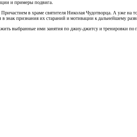
диции и примеры подвига.
 Причастием в храме святителя Николая Чудотворца. А уже на т
 в знак признания их стараний и мотивации к дальнейшему раз
лжить выбранные ими занятия по джиу‑джитсу и тренировки по п