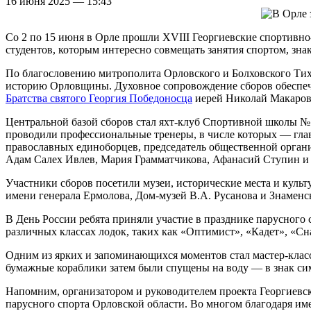
16 июня 2025 — 15:43
Со 2 по 15 июня в Орле прошли XVIII Георгиевские спортивно
студентов, которым интересно совмещать занятия спортом, зна
По благословению митрополита Орловского и Болховского Тихон
историю Орловщины. Духовное сопровождение сборов обеспеч
Братства святого Георгия Победоносца
иерей Николай Макаров
Центральной базой сборов стал яхт-клуб Спортивной школы №10
проводили профессиональные тренеры, в числе которых — гла
православных единоборцев, председатель общественной орган
Адам Салех Ивлев, Мария Грамматчикова, Афанасий Ступин 
Участники сборов посетили музеи, исторические места и куль
имени генерала Ермолова, Дом-музей В.А. Русанова и Знаменс
В День России ребята приняли участие в празднике парусного
различных классах лодок, таких как «Оптимист», «Кадет», «С
Одним из ярких и запоминающихся моментов стал мастер-клас
бумажные кораблики затем были спущены на воду — в знак сим
Напомним, организатором и руководителем проекта Георгиевс
парусного спорта Орловской области. Во многом благодаря име