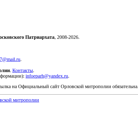
осковского Патриархата
, 2008-2026.
57@mail.ru
.
олии
.
Контакты
.
нформации):
infoeparh@yandex.ru
.
сылка на Официальный сайт Орловской митрополии обязательна
вской митрополии