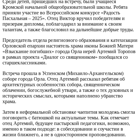
Среди детей, пришедших на встречу, были учащиеся
Кромской начальной общеобразовательной школы. Ребята
приняли участие во Всероссийском конкурсе «Радость
Пасхальная – 2025». Отец Виктор вручил победителям и
призерам дипломы, поблагодарил за внимание к своим
талантам, а также благословил на дальнейшие добрые труды.
Председатель отдела религиозного образования и катехизации
Орловской епархии настоятель храма иконы Божией Матери
«Взыскание погибших» города Орла иерей Артемий Торопов
в рамках проекта «Диалог со священником» пообщался со
старшеклассниками.
Встреча прошла в Успенском (Михаило-Архангельском)
соборе города Орла. Отец Артемий рассказал ребятам об
архитектурных особенностях собора, священническом
облачении, богослужебной утвари, а также о тех духовных и
исторических смыслах, которыми наполнено убранство
храма.
Затем в неформальной обстановке чаепития молодежь смогла
поговорить с батюшкой на актуальные темы. Как отмечает
отец Артемий, будущее пастырской педагогики, возможно,
именно в таком подходе: в собеседовании и соучастии в
жизни ближнего, а не в одностороннем проповедовании.