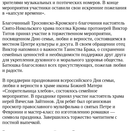
зрителями музыкальных и поэтических номеров. В конце
мероприятия участники оставили свои искренние пожелания
в «капсуле времени».
Благочинный Троснянско-Кромского благочиния настоятель
Свято-Никольского храма поселка Кромы протоиерей Виктор
Титов принял участие в торжественном мероприятии,
посвященном Дню семьи, любви и верности, состоявшемся в
местном Центре культуры и досуга. В своем обращении отец
Виктор напомнил о важности Таинства Брака, о сохранении
семейных ценностей и необходимости поддержки друг друга
для укрепления духовного и морального здоровья общества.
Батюшка благословил всех присутствующих, пожелав любви
и радости.
В преддверии празднования всероссийского Дня семьи,
любви и верности в храме иконы Божией Матери
«Спорительница хлебов», состоялось семейное
мероприятие. В празднике принял участие настоятель храма
иерей Вячеслав Зайтинов. Для ребят был организован
просмотр православного мультфильма о святых Петре и
Февронии и мастер-класс по изготовлению ромашки —
символа праздника. Завершилось торжество чаепитием с
постной выпечкой.