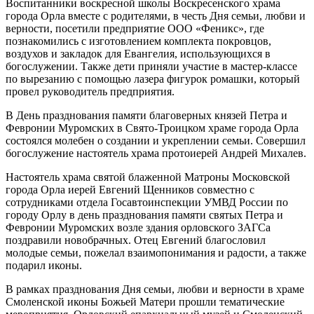
Воспитанники воскресной школы Воскресенского храма
города Орла вместе с родителями, в честь Дня семьи, любви и
верности, посетили предприятие ООО «Феникс», где
познакомились с изготовлением комплекта покровцов,
воздухов и закладок для Евангелия, использующихся в
богослужении. Также дети приняли участие в мастер-классе
по вырезанию с помощью лазера фигурок ромашки, который
провел руководитель предприятия.
В День празднования памяти благоверных князей Петра и
Февронии Муромских в Свято-Троицком храме города Орла
состоялся молебен о создании и укреплении семьи. Совершил
богослужение настоятель храма протоиерей Андрей Михалев.
Настоятель храма святой блаженной Матроны Московской
города Орла иерей Евгений Щенников совместно с
сотрудниками отдела Госавтоинспекции УМВД России по
городу Орлу в день празднования памяти святых Петра и
Февронии Муромских возле здания орловского ЗАГСа
поздравили новобрачных. Отец Евгений благословил
молодые семьи, пожелал взаимопонимания и радости, а также
подарил иконы.
В рамках празднования Дня семьи, любви и верности в храме
Смоленской иконы Божьей Матери прошли тематические