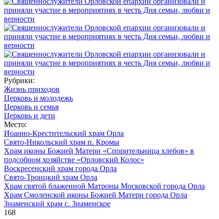
Рубрики:
Жизнь приходов
Церковь и молодежь
Церковь и семья
Церковь и дети
Место:
Иоанно-Крестительский храм Орла
Свято-Никольский храм п. Кромы
Храм иконы Божией Матери «Спорительница хлебов» в
подсобном хозяйстве «Орловский Колос»
Воскресенский храм города Орла
Свято-Троицкий храм Орла
Храм святой блаженной Матроны Московской города Орла
Храм Смоленской иконы Божией Матери города Орла
Знаменский храм с. Знаменское
168