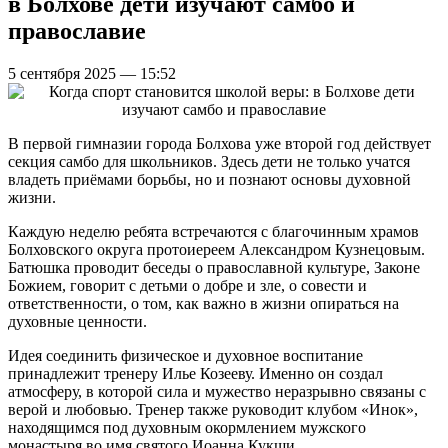
в Болхове дети изучают самбо и
православие
5 сентября 2025 — 15:52
В первой гимназии города Болхова уже второй год действует
секция самбо для школьников. Здесь дети не только учатся
владеть приёмами борьбы, но и познают основы духовной
жизни.
Каждую неделю ребята встречаются с благочинным храмов
Болховского округа протоиереем Александром Кузнецовым.
Батюшка проводит беседы о православной культуре, Законе
Божием, говорит с детьми о добре и зле, о совести и
ответственности, о том, как важно в жизни опираться на
духовные ценности.
Идея соединить физическое и духовное воспитание
принадлежит тренеру Илье Козееву. Именно он создал
атмосферу, в которой сила и мужество неразрывно связаны с
верой и любовью. Тренер также руководит клубом «Инок»,
находящимся под духовным окормлением мужского
монастыря во имя святого Иоанна Кукши.