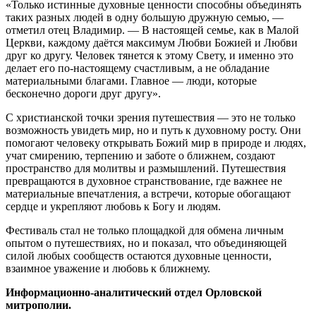
«Только истинные духовные ценности способны объединять
таких разных людей в одну большую дружную семью, —
отметил отец Владимир. — В настоящей семье, как в Малой
Церкви, каждому даётся максимум Любви Божией и Любви
друг ко другу. Человек тянется к этому Свету, и именно это
делает его по-настоящему счастливым, а не обладание
материальными благами. Главное — люди, которые
бесконечно дороги друг другу».
С христианской точки зрения путешествия — это не только
возможность увидеть мир, но и путь к духовному росту. Они
помогают человеку открывать Божий мир в природе и людях,
учат смирению, терпению и заботе о ближнем, создают
пространство для молитвы и размышлений. Путешествия
превращаются в духовное странствование, где важнее не
материальные впечатления, а встречи, которые обогащают
сердце и укрепляют любовь к Богу и людям.
Фестиваль стал не только площадкой для обмена личным
опытом о путешествиях, но и показал, что объединяющей
силой любых сообществ остаются духовные ценности,
взаимное уважение и любовь к ближнему.
Информационно-аналитический отдел Орловской
митрополии.