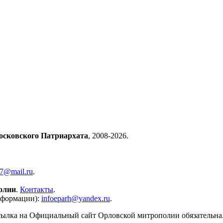
осковского Патриархата
, 2008-2026.
57@mail.ru
.
олии
.
Контакты
.
нформации):
infoeparh@yandex.ru
.
сылка на Официальный сайт Орловской митрополии обязательна