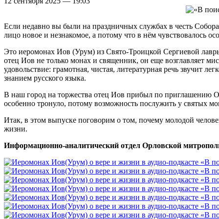
12 сентября 2025 — 19:03
Если недавно вы были на праздничных службах в честь Собора
лицо новое и незнакомое, а потому что в нём чувствовалось ос
Это иеромонах Иов (Урум) из Свято-Троицкой Сергиевой лавры
отец Иов не только монах и священник, он еще возглавляет мис
удовольствие: грамотная, чистая, литературная речь звучит ле
знанием русского языка.
В наш город на торжества отец Иов прибыл по приглашению Ор
особенно тронуло, потому возможность послужить у святых м
Итак, в этом выпуске поговорим о том, почему молодой челове
жизни.
Информационно-аналитический отдел Орловской митропол