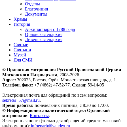
Отделы
Благочиния
Документы
Храмы
История
Архипастыри с 1788 года
Орловская епархия
Ливенская епархия
Святые
Святыни
Музей
Для СМИ
© Орловская митрополия Русской Православной Церкви
Московского Патриархата
, 2008-2026.
Адрес:
302023, Россия, Орёл, Монастырская площадь, д. 1.
Телефон, факс:
+7 (4862) 47-52-77.
Склад:
59-14-95
Электронная почта для обращений по всем вопросам:
sekretar_57@mail.ru
.
Время работы:
понедельник-пятница, с 8:30 до 17:00.
© Информационно-аналитический отдел Орловской
митрополии
.
Контакты
.
Электронная почта (только для обращений средств массовой
информации):
infoeparh@yandex.ru
.