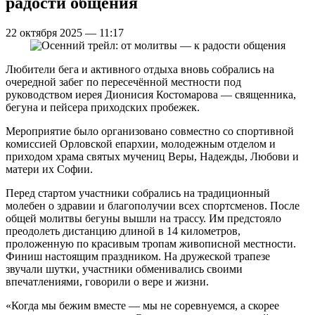
радости общения
22 октября 2025 — 11:17
Любители бега и активного отдыха вновь собрались на
очередной забег по пересечённой местности под
руководством иерея Дионисия Костомарова — священника,
бегуна и пейсера приходских пробежек.
Мероприятие было организовано совместно со спортивной
комиссией Орловской епархии, молодежным отделом и
приходом храма святых мучениц Веры, Надежды, Любови и
матери их Софии.
Перед стартом участники собрались на традиционный
молебен о здравии и благополучии всех спортсменов. После
общей молитвы бегуны вышли на трассу. Им предстояло
преодолеть дистанцию длиной в 14 километров,
проложенную по красивым тропам живописной местности.
Финиш настоящим праздником. На дружеской трапезе
звучали шутки, участники обменивались своими
впечатлениями, говорили о вере и жизни.
«Когда мы бежим вместе — мы не соревнуемся, а скорее