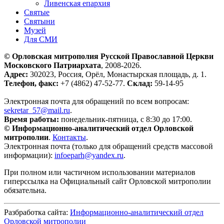
Ливенская епархия
Святые
Святыни
Музей
Для СМИ
© Орловская митрополия Русской Православной Церкви
Московского Патриархата
, 2008-2026.
Адрес:
302023, Россия, Орёл, Монастырская площадь, д. 1.
Телефон, факс:
+7 (4862) 47-52-77.
Склад:
59-14-95
Электронная почта для обращений по всем вопросам:
sekretar_57@mail.ru
.
Время работы:
понедельник-пятница, с 8:30 до 17:00.
© Информационно-аналитический отдел Орловской
митрополии
.
Контакты
.
Электронная почта (только для обращений средств массовой
информации):
infoeparh@yandex.ru
.
При полном или частичном использовании материалов
гиперссылка на Официальный сайт Орловской митрополии
обязательна.
Разбработка сайта:
Информационно-аналитический отдел
Орловской митрополии