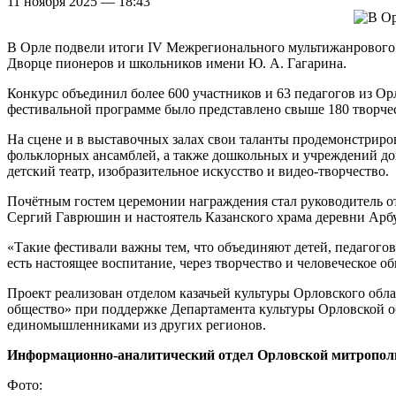
11 ноября 2025 — 18:43
В Орле подвели итоги IV Межрегионального мультижанрового 
Дворце пионеров и школьников имени Ю. А. Гагарина.
Конкурс объединил более 600 участников и 63 педагогов из Ор
фестивальной программе было представлено свыше 180 творчес
На сцене и в выставочных залах свои таланты продемонстриро
фольклорных ансамблей, а также дошкольных и учреждений доп
детский театр, изобразительное искусство и видео-творчество.
Почётным гостем церемонии награждения стал руководитель о
Сергий Гаврюшин и настоятель Казанского храма деревни Арб
«Такие фестивали важны тем, что объединяют детей, педагогов 
есть настоящее воспитание, через творчество и человеческое 
Проект реализован отделом казачьей культуры Орловского обл
общество» при поддержке Департамента культуры Орловской обл
единомышленниками из других регионов.
Информационно-аналитический отдел Орловской митропол
Фото: