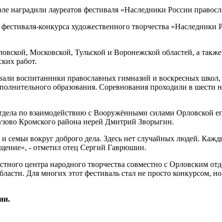
фестиваля-конкурса художественного творчества «Наследники 
ловской, Московской, Тульской и Воронежской областей, а также
ких работ.
вали воспитанники православных гимназий и воскресных школ, к
олнительного образования. Соревнования проходили в шести но
тдела по взаимодействию с Вооружёнными силами Орловской еп
узово Кромского района иерей Дмитрий Зворыгин.
и семьи вокруг доброго дела. Здесь нет случайных людей. Кажды
общение», - отметил отец Сергий Гаврюшин.
астного центра народного творчества совместно с Орловским от
асти. Для многих этот фестиваль стал не просто конкурсом, но 
ии.