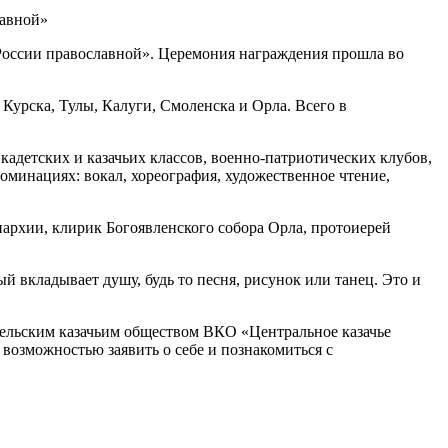
России православной». Церемония награждения прошла во
 Курска, Тулы, Калуги, Смоленска и Орла. Всего в
адетских и казачьих классов, военно-патриотических клубов,
минациях: вокал, хореография, художественное чтение,
архии, клирик Богоявленского собора Орла, протоиерей
й вкладывает душу, будь то песня, рисунок или танец. Это и
дельским казачьим обществом ВКО «Центральное казачье
возможностью заявить о себе и познакомиться с