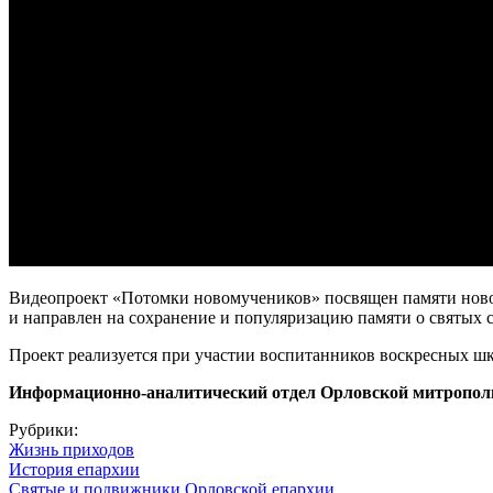
Видеопроект «Потомки новомучеников» посвящен памяти новом
и направлен на сохранение и популяризацию памяти о святых с
Проект реализуется при участии воспитанников воскресных ш
Информационно-аналитический отдел Орловской митропол
Рубрики:
Жизнь приходов
История епархии
Святые и подвижники Орловской епархии