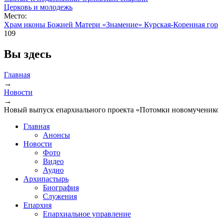
Церковь и молодежь
Место:
Храм иконы Божией Матери «Знамение» Курская-Коренная гор
109
Вы здесь
Главная
→
Новости
→
Новый выпуск епархиального проекта «Потомки новомученик
Главная
Анонсы
Новости
Фото
Видео
Аудио
Архипастырь
Биография
Служения
Епархия
Епархиальное управление