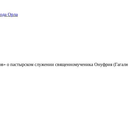
ода Орла
ов» о пастырском служении священномученика Онуфрия (Гагал