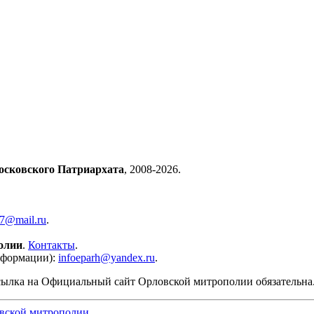
осковского Патриархата
, 2008-2026.
57@mail.ru
.
олии
.
Контакты
.
нформации):
infoeparh@yandex.ru
.
сылка на Официальный сайт Орловской митрополии обязательна
вской митрополии