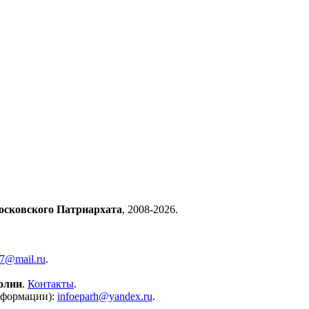
осковского Патриархата
, 2008-2026.
57@mail.ru
.
олии
.
Контакты
.
нформации):
infoeparh@yandex.ru
.