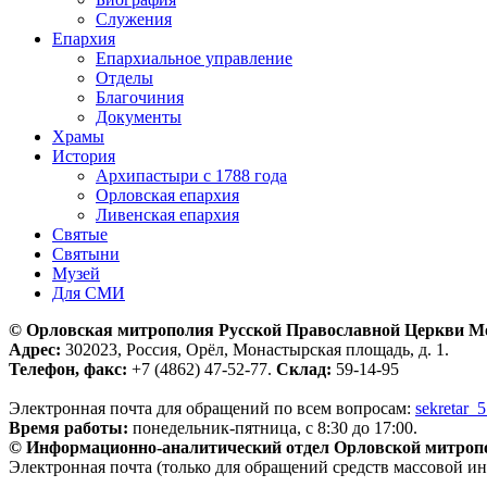
Служения
Епархия
Епархиальное управление
Отделы
Благочиния
Документы
Храмы
История
Архипастыри с 1788 года
Орловская епархия
Ливенская епархия
Святые
Святыни
Музей
Для СМИ
© Орловская митрополия Русской Православной Церкви М
Адрес:
302023, Россия, Орёл, Монастырская площадь, д. 1.
Телефон, факс:
+7 (4862) 47-52-77.
Склад:
59-14-95
Электронная почта для обращений по всем вопросам:
sekretar_
Время работы:
понедельник-пятница, с 8:30 до 17:00.
© Информационно-аналитический отдел Орловской митроп
Электронная почта (только для обращений средств массовой и