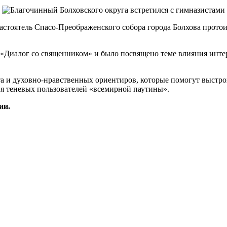
астоятель Спасо-Преображенского собора города Болхова прото
а «Диалог со священником» и было посвящено теме влияния инте
та и духовно-нравственных ориентиров, которые помогут выстр
ия теневых пользователей «всемирной паутины».
ии.