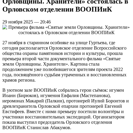
Орловщины. Хранители» состоялась в
Орловском отделении ВООПИиК
29 ноября 2025 — 20:46
27 ноября в старинном особняке на улице Гуртьева, где
сегодня располагается Орловское отделение Всероссийского
общества охраны памятников истории и культуры, прошла
премьера второй части документального фильма «Святые
земли Орловщины. Хранители». Картина стала
продолжением уже полюбившегося зрителям проекта 2022
года, посвящённого судьбам утраченных и восстановленных
храмов региона.
В уютном зале ВООПИиК собрались герои съёмок: игумен
Иоанн (Бирюков), игумения Евфалия (Мастепанова),
иеромонах Макарий (Палкин), протоиерей Иулий Боронтов и
древлехранитель Орловской епархии протоиерей Евгений
Евстифеев. Вместе с ними премьеру посетили волонтёры и
участники восстановительных экспедиций. Организатором
показа выступил председатель Орловского отделения
ВООПИиК Станислав Абакумов.