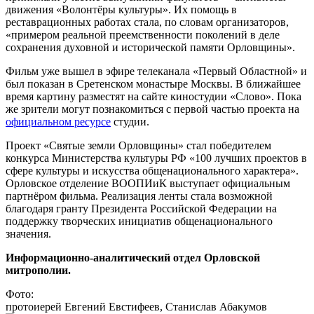
движения «Волонтёры культуры». Их помощь в
реставрационных работах стала, по словам организаторов,
«примером реальной преемственности поколений в деле
сохранения духовной и исторической памяти Орловщины».
Фильм уже вышел в эфире телеканала «Первый Областной» и
был показан в Сретенском монастыре Москвы. В ближайшее
время картину разместят на сайте киностудии «Слово». Пока
же зрители могут познакомиться с первой частью проекта на
официальном ресурсе
студии.
Проект «Святые земли Орловщины» стал победителем
конкурса Министерства культуры РФ «100 лучших проектов в
сфере культуры и искусства общенационального характера».
Орловское отделение ВООПИиК выступает официальным
партнёром фильма. Реализация ленты стала возможной
благодаря гранту Президента Российской Федерации на
поддержку творческих инициатив общенационального
значения.
Информационно-аналитический отдел Орловской
митрополии.
Фото:
протоиерей Евгений Евстифеев, Станислав Абакумов