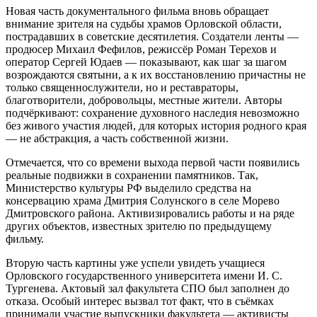
Новая часть документального фильма вновь обращает
внимание зрителя на судьбы храмов Орловской области,
пострадавших в советские десятилетия. Создатели ленты —
продюсер Михаил Фефилов, режиссёр Роман Терехов и
оператор Сергей Юдаев — показывают, как шаг за шагом
возрождаются святыни, а к их восстановлению причастны не
только священнослужители, но и реставраторы,
благотворители, добровольцы, местные жители. Авторы
подчёркивают: сохранение духовного наследия невозможно
без живого участия людей, для которых история родного края
— не абстракция, а часть собственной жизни.
Отмечается, что со времени выхода первой части появились
реальные подвижки в сохранении памятников. Так,
Министерство культуры РФ выделило средства на
консервацию храма Дмитрия Солунского в селе Морево
Дмитровского района. Активизировались работы и на ряде
других объектов, известных зрителю по предыдущему
фильму.
Вторую часть картины уже успели увидеть учащиеся
Орловского государственного университета имени И. С.
Тургенева. Актовый зал факультета СПО был заполнен до
отказа. Особый интерес вызвал тот факт, что в съёмках
принимали участие выпускники факультета — активисты