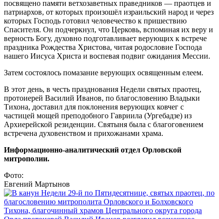
посвящено памяти ветхозаветных праведников — праотцев и
патриархов, от которых произошёл израильский народ и через
которых Господь готовил человечество к пришествию
Спасителя. Он подчеркнул, что Церковь, вспоминая их веру и
верность Богу, духовно подготавливает верующих к встрече
праздника Рождества Христова, читая родословие Господа
нашего Иисуса Христа и воспевая подвиг ожидания Мессии.
Затем состоялось помазание верующих освященным елеем.
В этот день, в честь празднования Недели святых праотец,
протоиерей Василий Иванов, по благословению Владыки
Тихона, доставил для поклонения верующих ковчег с
частицей мощей преподобного Гавриила (Ургебадзе) из
Архиерейской резиденции. Святыня была с благоговением
встречена духовенством и прихожанами храма.
Информационно-аналитический отдел Орловской
митрополии.
Фото:
Евгений Мартынов