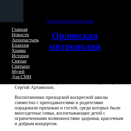
Перейти к основному содержанию страницы
В Николо-Песковскои храме состоялся
Рождественский праздник
Орловская митрополия
Главная
Орловская
Новости
12 января 2026 — 13:31
Архипастырь
митрополия
Епархия
Храмы
История
Святые
В минувший воскресный день, после Божественной
Святыни
литургии, в Николо-Песковском храме города Орла
Музей
прошел Рождественский праздник.
Для СМИ
В торжестве принял участие настоятель протоиерей
Сергий Артамохин.
Воспитанники приходской воскресной школы
совместно с преподавателями и родителями
порадовали прихожан и гостей, среди которых были
многодетные семьи, воспитывающие детей с
ограниченными возможностями здоровья, красочным
и добрым концертом.