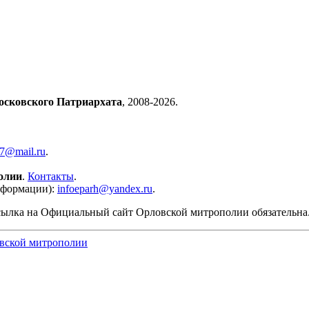
осковского Патриархата
, 2008-2026.
57@mail.ru
.
олии
.
Контакты
.
нформации):
infoeparh@yandex.ru
.
сылка на Официальный сайт Орловской митрополии обязательна
вской митрополии